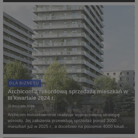
polskich aglomeracjach, a także zadebiutował w nowej –
Katowicach.
DLA BIZNESU
Archicom z rekordową sprzedażą mieszkań w
III kwartale 2024 r.
26 listopada 2024
Archicom konsekwentnie realizuje wypracowaną strategię
wzrostu. Jej założenia przewidują sprzedaż ponad 3000
mieszkań już w 2025 r., a docelowo na poziomie 4000 lokali
rocznie. Potwierdzeniem odpowiedniej trajektorii jest zarówno