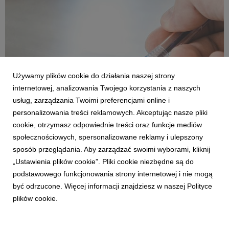
efektywność w rozbudowie banku ziemi, dyn...
Używamy plików cookie do działania naszej strony
internetowej, analizowania Twojego korzystania z naszych
usług, zarządzania Twoimi preferencjami online i
personalizowania treści reklamowych. Akceptując nasze pliki
DLA BIZNESU
cookie, otrzymasz odpowiednie treści oraz funkcje mediów
Intensywne zakupy gruntów i wzmocnienie
społecznościowych, spersonalizowane reklamy i ulepszony
oferty nowymi projektami. Archicom
sposób przeglądania. Aby zarządzać swoimi wyborami, kliknij
podsumowuje I półrocze 2024 r.
„Ustawienia plików cookie”. Pliki cookie niezbędne są do
17 września 2024
podstawowego funkcjonowania strony internetowej i nie mogą
Archicom konsekwentnie zmierza do realizacji
być odrzucone. Więcej informacji znajdziesz w naszej Polityce
średnioterminowego celu – sprzedaży 4000 mieszkań rocznie.
plików cookie.
Od początku roku spółka zakupiła i zabezpieczyła atrakcyjne
grunty w Warszawie, Wrocławiu i w Krakowie pozwalające na
realizację ponad 200 tys. PUM. Pierwsza połowa bi...