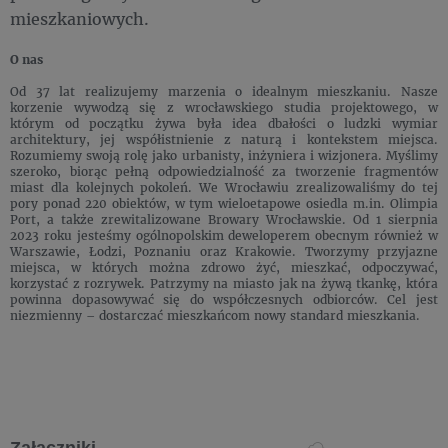
mieszkaniowych.
O nas
Od 37 lat realizujemy marzenia o idealnym mieszkaniu. Nasze
korzenie wywodzą się z wrocławskiego studia projektowego, w
którym od początku żywa była idea dbałości o ludzki wymiar
architektury, jej współistnienie z naturą i kontekstem miejsca.
Rozumiemy swoją rolę jako urbanisty, inżyniera i wizjonera. Myślimy
szeroko, biorąc pełną odpowiedzialność za tworzenie fragmentów
miast dla kolejnych pokoleń. We Wrocławiu zrealizowaliśmy do tej
pory ponad 220 obiektów, w tym wieloetapowe osiedla m.in. Olimpia
Port, a także zrewitalizowane Browary Wrocławskie. Od 1 sierpnia
2023 roku jesteśmy ogólnopolskim deweloperem obecnym również w
Warszawie, Łodzi, Poznaniu oraz Krakowie. Tworzymy przyjazne
miejsca, w których można zdrowo żyć, mieszkać, odpoczywać,
korzystać z rozrywek. Patrzymy na miasto jak na żywą tkankę, która
powinna dopasowywać się do współczesnych odbiorców. Cel jest
niezmienny – dostarczać mieszkańcom nowy standard mieszkania.