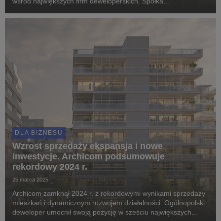
wśród największych firm deweloperskich. Spółka
konsekwentnie rozbudowuje ofertę i przygotowuje się na
rynkowe odbicie, jednocześnie utrzymując stabilność finan...
DLA BIZNESU
Wzrost sprzedaży ekspansja i nowe
inwestycje. Archicom podsumowuje
rekordowy 2024 r.
25 marca 2025
Archicom zamknął 2024 r. z rekordowymi wynikami sprzedaży
mieszkań i dynamicznym rozwojem działalności. Ogólnopolski
deweloper umocnił swoją pozycję w sześciu największych