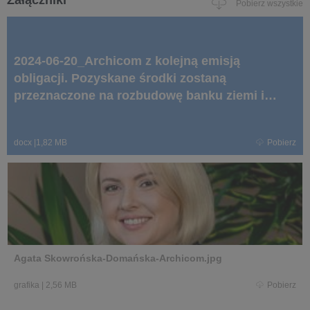
Załączniki
Pobierz wszystkie
2024-06-20_Archicom z kolejną emisją
obligacji. Pozyskane środki zostaną
przeznaczone na rozbudowę banku ziemi i
realizacje nowych inwestycji.docx
docx
|
1,82 MB
Pobierz
Agata Skowrońska-Domańska-Archicom.jpg
grafika
|
2,56 MB
Pobierz