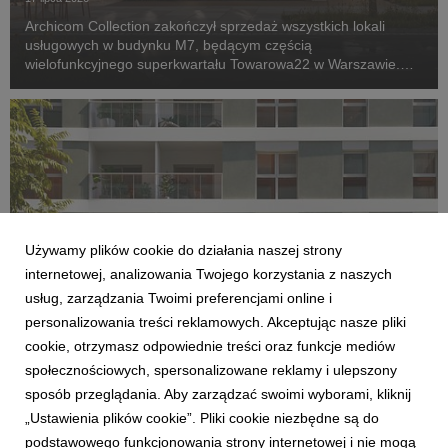
Archicom Collection zakończył sprzedaż wszystkich lokali
usługowych w budynku M7, będącym częścią
wielofunkcyjnego superkwartału Towarowa22 w Warszawie.
Inwestycja, której zakończenie planowane jest jeszcze w tym
roku, wkracza w kolejny etap – komercjalizację przestrzeni...
Używamy plików cookie do działania naszej strony
internetowej, analizowania Twojego korzystania z naszych
usług, zarządzania Twoimi preferencjami online i
personalizowania treści reklamowych. Akceptując nasze pliki
AKTUALNOŚCI
cookie, otrzymasz odpowiednie treści oraz funkcje mediów
Archicom rozpoczyna sprzedaż Swobodna
społecznościowych, spersonalizowane reklamy i ulepszony
Living we Wrocławiu. Nowa inwestycja
sposób przeglądania. Aby zarządzać swoimi wyborami, kliknij
dopełni kwartał miejski przy ul. Swobodnej
„Ustawienia plików cookie”. Pliki cookie niezbędne są do
14 lipca 2026
podstawowego funkcjonowania strony internetowej i nie mogą