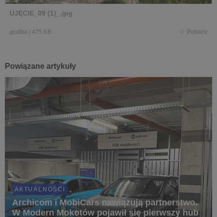
UJĘCIE_09 (1)_.jpg
grafika
|
475 KB
Pobierz
Powiązane artykuły
AKTUALNOŚCI
Archicom i MobiCars nawiązują partnerstwo.
W Modern Mokotów pojawił się pierwszy hub