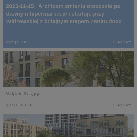
2023-11-15_ Archicom zmienia otoczenie po
dawnym hipermarkecie i startuje przy
Widzewskiej z kolejnym etapem Zenitu.docx
docx
|
2,13 MB
Pobierz
UJĘCIE_03_.jpg
grafika
|
481 KB
Pobierz