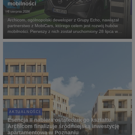
mobilności
6 sierpnia 2026
Archicom, ogólnopolski deweloper z Grupy Echo, nawiązał
partnerstwo z MobiCars, którego celem jest rozwój hubów
mobilności. Pierwszy z nich został uruchomiony 28 lipca w
warszawskiej inwestycji Modern Mokotów, gdzie mieszkańcy
mogą korzystać z samochodów dostępnych w mod...
AKTUALNOŚCI
Esencja II nabiera ostatecznego kształtu.
Archicom finalizuje śródmiejską inwestycję
apartamentową w Poznaniu