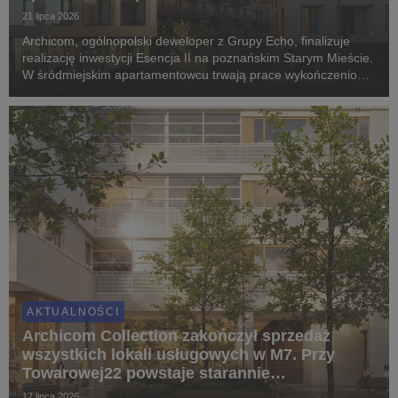
21 lipca 2026
Archicom, ogólnopolski deweloper z Grupy Echo, finalizuje
realizację inwestycji Esencja II na poznańskim Starym Mieście.
W śródmiejskim apartamentowcu trwają prace wykończeniowe
i montaż elewacji, a pierwsi mieszkańcy odbiorą klucze jeszcze
w IV kwartale 2026 roku. Proje...
AKTUALNOŚCI
Archicom Collection zakończył sprzedaż
wszystkich lokali usługowych w M7. Przy
Towarowej22 powstaje starannie
zaprojektowany ekosystem
17 lipca 2026