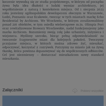
korzenie wywodzą się ze studia projektowego, w którym od początku
żywa była idea dbałości o ludzki wymiar architektury, jej
współistnienie z naturą i kontekstem miejsca. Od 1 sierpnia 2023
roku jesteśmy ogólnopolskim deweloperem obecnym w Warszawie,
Łodzi, Poznaniu oraz Krakowie, tworząc w tych miastach markę Echo
Residential by Archicom. We Wrocławiu, w którym zrealizowaliśmy
ponad 216 obiektów, w tym osiedla wieloetapowe m.in. Olimpia Port
oraz rewitalizowane Browary Wrocławskie, nadal funkcjonujemy jako
marka Archicom. Rozumiemy swoją rolę jako urbanisty, inżyniera i
wizjonera. Myślimy szeroko, biorąc pełną odpowiedzialność za
tworzenie fragmentów miast dla kolejnych pokoleń. Tworzymy
przyjazne miejsca, w których można zdrowo żyć, mieszkać,
odpoczywać, korzystać z rozrywek. Patrzymy na miasto jak na żywą
tkankę, która powinna dopasowywać się do współczesnych odbiorców.
Cel jest niezmienny – dostarczać mieszkańcom nowy standard
mieszkania.
Załączniki
Pobierz wszystkie