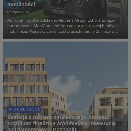
mobilności
6 sierpnia 2026
Archicom, ogólnopolski deweloper z Grupy Echo, nawiązał
partnerstwo z MobiCars, którego celem jest rozwój hubów
mobilności. Pierwszy z nich został uruchomiony 28 lipca w
warszawskiej inwestycji Modern Mokotów, gdzie mieszkańcy
mogą korzystać z samochodów dostępnych w mod...
AKTUALNOŚCI
Esencja II nabiera ostatecznego kształtu.
Archicom finalizuje śródmiejską inwestycję
apartamentową w Poznaniu