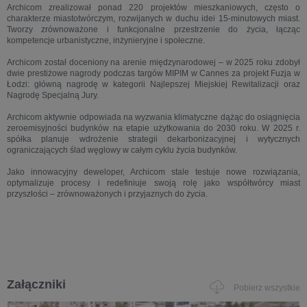
Archicom zrealizował ponad 220 projektów mieszkaniowych, często o
charakterze miastotwórczym, rozwijanych w duchu idei 15-minutowych miast.
Tworzy zrównoważone i funkcjonalne przestrzenie do życia, łącząc
kompetencje urbanistyczne, inżynieryjne i społeczne.
Archicom został doceniony na arenie międzynarodowej – w 2025 roku zdobył
dwie prestiżowe nagrody podczas targów MIPIM w Cannes za projekt Fuzja w
Łodzi: główną nagrodę w kategorii Najlepszej Miejskiej Rewitalizacji oraz
Nagrodę Specjalną Jury.
Archicom aktywnie odpowiada na wyzwania klimatyczne dążąc do osiągnięcia
zeroemisyjności budynków na etapie użytkowania do 2030 roku. W 2025 r.
spółka planuje wdrożenie strategii dekarbonizacyjnej i wytycznych
ograniczających ślad węglowy w całym cyklu życia budynków.
Jako innowacyjny deweloper, Archicom stale testuje nowe rozwiązania,
optymalizuje procesy i redefiniuje swoją rolę jako współtwórcy miast
przyszłości – zrównoważonych i przyjaznych do życia.
Załączniki
Pobierz wszystkie