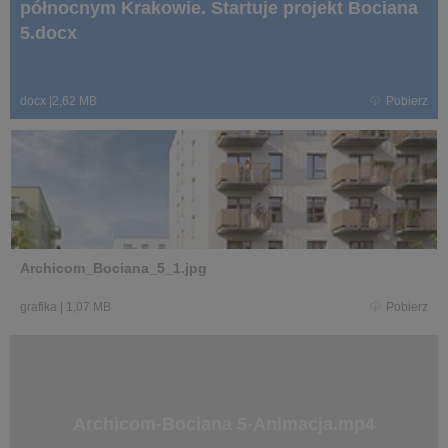
północnym Krakowie. Startuje projekt Bociana
5.docx
docx
|
2,62 MB
Pobierz
Archicom_Bociana_5_1.jpg
grafika
|
1,07 MB
Pobierz
Archicom-Bociana 5-Animacja.mp4