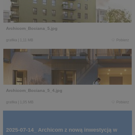
Archicom_Bociana_5.jpg
grafika
|
1,11 MB
Pobierz
Archicom_Bociana_5_4.jpg
grafika
|
1,05 MB
Pobierz
2025-07-14_ Archicom z nową inwestycją w