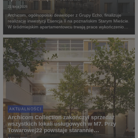
21 lipca 2026
Archicom, ogólnopolski deweloper z Grupy Echo, finalizuje
realizację inwestycji Esencja II na poznańskim Starym Mieście.
W śródmiejskim apartamentowcu trwają prace wykończeniowe
i montaż elewacji, a pierwsi mieszkańcy odbiorą klucze jeszcze
w IV kwartale 2026 roku. Proje...
AKTUALNOŚCI
Archicom Collection zakończył sprzedaż
wszystkich lokali usługowych w M7. Przy
Towarowej22 powstaje starannie
zaprojektowany ekosystem