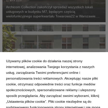
17 lipca 2026
Archicom Collection zakończył sprzedaż wszystkich lokali
usługowych w budynku M7, będącym częścią
wielofunkcyjnego superkwartału Towarowa22 w Warszawie.
Inwestycja, której zakończenie planowane jest jeszcze w tym
roku, wkracza w kolejny etap – komercjalizację przestrzeni...
Używamy plików cookie do działania naszej strony
internetowej, analizowania Twojego korzystania z naszych
usług, zarządzania Twoimi preferencjami online i
personalizowania treści reklamowych. Akceptując nasze pliki
AKTUALNOŚCI
cookie, otrzymasz odpowiednie treści oraz funkcje mediów
Archicom rozpoczyna sprzedaż Swobodna
społecznościowych, spersonalizowane reklamy i ulepszony
Living we Wrocławiu. Nowa inwestycja
sposób przeglądania. Aby zarządzać swoimi wyborami, kliknij
dopełni kwartał miejski przy ul. Swobodnej
„Ustawienia plików cookie”. Pliki cookie niezbędne są do
14 lipca 2026
podstawowego funkcjonowania strony internetowej i nie mogą