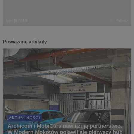
mp4
|
6,78 MB
Pobierz
Powiązane artykuły
AKTUALNOŚCI
Archicom i MobiCars nawiązują partnerstwo.
W Modern Mokotów pojawił się pierwszy hub