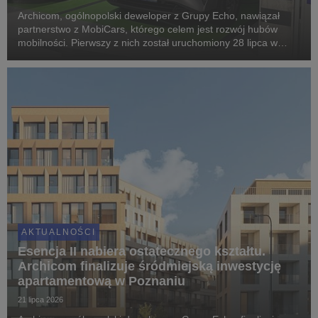
Archicom, ogólnopolski deweloper z Grupy Echo, nawiązał
partnerstwo z MobiCars, którego celem jest rozwój hubów
mobilności. Pierwszy z nich został uruchomiony 28 lipca w
warszawskiej inwestycji Modern Mokotów, gdzie mieszkańcy
mogą korzystać z samochodów dostępnych w mod...
AKTUALNOŚCI
Esencja II nabiera ostatecznego kształtu.
Archicom finalizuje śródmiejską inwestycję
apartamentową w Poznaniu
21 lipca 2026