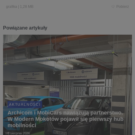
grafika
|
1,28 MB
Pobierz
Powiązane artykuły
AKTUALNOŚCI
Archicom i MobiCars nawiązują partnerstwo.
W Modern Mokotów pojawił się pierwszy hub
mobilności
6 sierpnia 2026