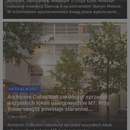
Archicom, ogólnopolski deweloper z Grupy Echo, finalizuje
realizację inwestycji Esencja II na poznańskim Starym Mieście.
W śródmiejskim apartamentowcu trwają prace wykończeniowe
i montaż elewacji, a pierwsi mieszkańcy odbiorą klucze jeszcze
w IV kwartale 2026 roku. Proje...
AKTUALNOŚCI
Archicom Collection zakończył sprzedaż
wszystkich lokali usługowych w M7. Przy
Towarowej22 powstaje starannie
zaprojektowany ekosystem
17 lipca 2026
Archicom Collection zakończył sprzedaż wszystkich lokali