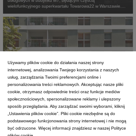
usługowych w budynku M7, będącym częścią
wielofunkcyjnego superkwartału Towarowa22 w Warszawie.
Inwestycja, której zakończenie planowane jest jeszcze w tym
roku, wkracza w kolejny etap – komercjalizację przestrzeni...
Używamy plików cookie do działania naszej strony
internetowej, analizowania Twojego korzystania z naszych
usług, zarządzania Twoimi preferencjami online i
personalizowania treści reklamowych. Akceptując nasze pliki
AKTUALNOŚCI
cookie, otrzymasz odpowiednie treści oraz funkcje mediów
Archicom rozpoczyna sprzedaż Swobodna
społecznościowych, spersonalizowane reklamy i ulepszony
Living we Wrocławiu. Nowa inwestycja
sposób przeglądania. Aby zarządzać swoimi wyborami, kliknij
dopełni kwartał miejski przy ul. Swobodnej
„Ustawienia plików cookie”. Pliki cookie niezbędne są do
14 lipca 2026
podstawowego funkcjonowania strony internetowej i nie mogą
Archicom, ogólnopolski deweloper z Grupy Echo, rozpoczyna
być odrzucone. Więcej informacji znajdziesz w naszej Polityce
sprzedaż inwestycji Swobodna Living we Wrocławiu. Obejmuje
plików cookie.
274 mieszkania o powierzchni od 28 do 98 mkw. i powstanie