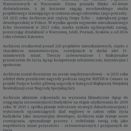
Wartościowych w Warszawie. Firma posiada blisko 40-letnie
doświadczenie, a jej korzenie sięgają wrocławskiego studia
projektowego stawiającego w centrum uwagi człowieka i jego potrzeby.
Od 2021 roku Archicom jest częścią Grupy Echo – największej grupy
deweloperskiej w Polsce. W wyniku aportu segmentu mieszkaniowego
Echo Investment w 2023 roku, marka zyskała ogólnopolski zasięg,
poszerzając działalność o Warszawę, Łódź, Poznań, Kraków, a od 2024
roku również Katowice.
Archicom zrealizował ponad 220 projektów mieszkaniowych, często o
charakterze miastotwórczym, rozwijanych w duchu idei 15-
minutowych miast. Tworzy zrównoważone i funkcjonalne
przestrzenie do życia, łącząc kompetencje urbanistyczne, inżynieryjne i
społeczne.
Archicom został doceniony na arenie międzynarodowej – w 2025 roku
zdobył dwie prestiżowe nagrody podczas targów MIPIM w Cannes za
projekt Fuzja w Łodzi: główną nagrodę w kategorii Najlepszej Miejskiej
Rewitalizacji oraz Nagrodę Specjalną Jury.
Archicom aktywnie odpowiada na wyzwania klimatyczne dążąc do
osiągnięcia zeroemisyjności budynków na etapie użytkowania do 2030
roku. W 2025 r. spółka planuje wdrożenie strategii dekarbonizacyjnej i
wytycznych ograniczających ślad węglowy w całym cyklu życia
budynków. Jako innowacyjny deweloper, Archicom stale testuje nowe
rozwiązania, optymalizuje procesy i redefiniuje swoją rolę jako
współtwórcy miast przyszłości – zrównoważonych i przyjaznych do
życia.