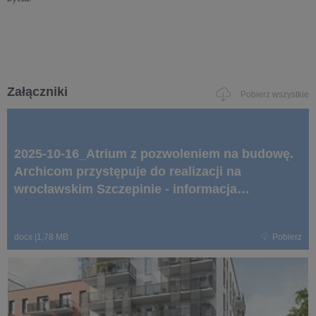
Załączniki
Pobierz wszystkie
2025-10-16_Atrium z pozwoleniem na budowę.
Archicom przystępuje do realizacji na
wrocławskim Szczepinie - informacja
prasowa.docx
docx
|
1,78 MB
Pobierz