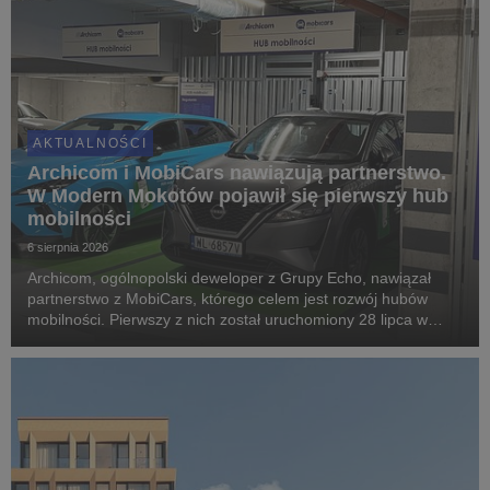
AKTUALNOŚCI
Archicom i MobiCars nawiązują partnerstwo.
W Modern Mokotów pojawił się pierwszy hub
mobilności
6 sierpnia 2026
Archicom, ogólnopolski deweloper z Grupy Echo, nawiązał
partnerstwo z MobiCars, którego celem jest rozwój hubów
mobilności. Pierwszy z nich został uruchomiony 28 lipca w
warszawskiej inwestycji Modern Mokotów, gdzie mieszkańcy
mogą korzystać z samochodów dostępnych w mod...