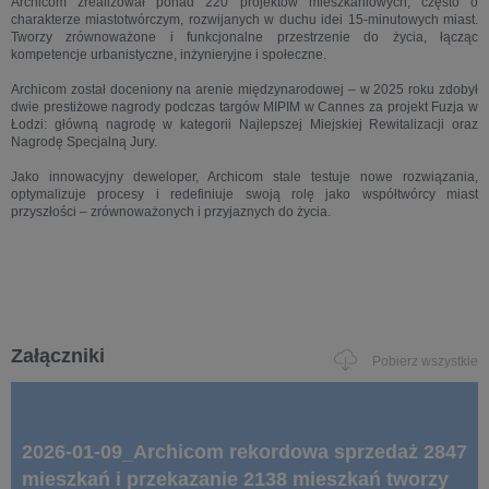
Archicom zrealizował ponad 220 projektów mieszkaniowych, często o
charakterze miastotwórczym, rozwijanych w duchu idei 15-minutowych miast.
Tworzy zrównoważone i funkcjonalne przestrzenie do życia, łącząc
kompetencje urbanistyczne, inżynieryjne i społeczne.
Archicom został doceniony na arenie międzynarodowej – w 2025 roku zdobył
dwie prestiżowe nagrody podczas targów MIPIM w Cannes za projekt Fuzja w
Łodzi: główną nagrodę w kategorii Najlepszej Miejskiej Rewitalizacji oraz
Nagrodę Specjalną Jury.
Jako innowacyjny deweloper, Archicom stale testuje nowe rozwiązania,
optymalizuje procesy i redefiniuje swoją rolę jako współtwórcy miast
przyszłości – zrównoważonych i przyjaznych do życia.
Załączniki
Pobierz wszystkie
2026-01-09_Archicom rekordowa sprzedaż 2847
mieszkań i przekazanie 2138 mieszkań tworzy