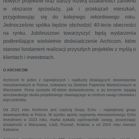
nowych projektów oraz dalszy rozwój działalności zarówno
w obszarze sprzedaży, jak i przekazań mieszkań,
przygotowując się do kolejnego rekordowego roku.
Jednocześnie spółka będzie obchodzić 40-lecie obecności
na rynku. Jubileuszowi towarzyszyć będą wydarzenia
podkreślające wieloletnie doświadczenie Archicom, które
stanowi fundament realizacji przyszłych projektów z myślą o
klientach i inwestorach.
O ARCHICOM
Archicom to jeden z największych i najdłużej działających deweloperów
mieszkaniowych w Polsce, notowany na Giełdzie Papierów Wartościowych w
Warszawie. Firma posiada 40-letnie doświadczenie, a jej korzenie sięgają
wrocławskiego studia projektowego stawiającego w centrum uwagi człowieka i
jego potrzeby.
Od 2021 roku Archicom jest częścią Grupy Echo – największej grupy
deweloperskiej w Polsce. W wyniku aportu segmentu mieszkaniowego Echo
Investment w 2023 roku, marka zyskała ogólnopolski zasięg, poszerzając
działalność o Warszawę, Łódź, Poznań, Kraków, a od 2024 roku również
Katowice.