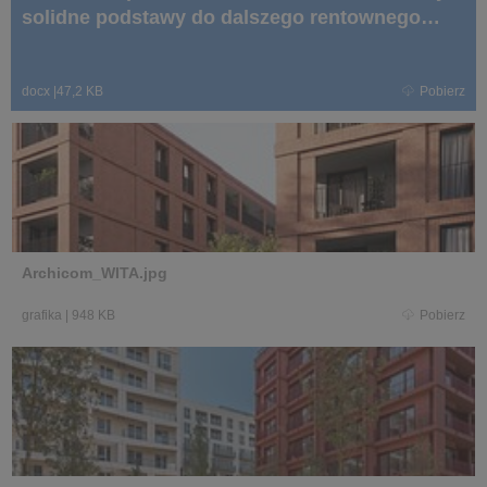
solidne podstawy do dalszego rentownego
wzrostu.docx
docx
|
47,2 KB
Pobierz
Archicom_WITA.jpg
grafika
|
948 KB
Pobierz