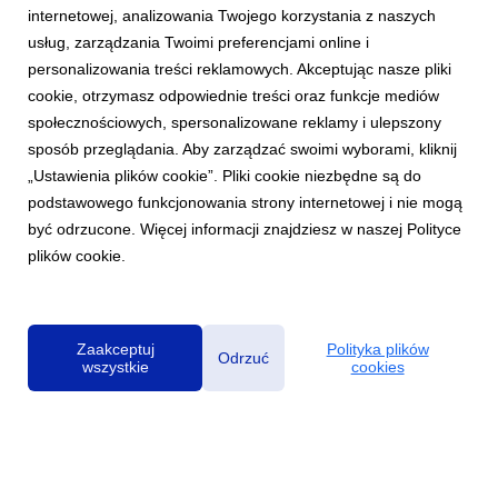
internetowej, analizowania Twojego korzystania z naszych
usług, zarządzania Twoimi preferencjami online i
personalizowania treści reklamowych. Akceptując nasze pliki
AKTUALNOŚCI
cookie, otrzymasz odpowiednie treści oraz funkcje mediów
Archicom rozpoczyna sprzedaż Swobodna
społecznościowych, spersonalizowane reklamy i ulepszony
Living we Wrocławiu. Nowa inwestycja
sposób przeglądania. Aby zarządzać swoimi wyborami, kliknij
dopełni kwartał miejski przy ul. Swobodnej
„Ustawienia plików cookie”. Pliki cookie niezbędne są do
14 lipca 2026
podstawowego funkcjonowania strony internetowej i nie mogą
Archicom, ogólnopolski deweloper z Grupy Echo, rozpoczyna
być odrzucone. Więcej informacji znajdziesz w naszej Polityce
sprzedaż inwestycji Swobodna Living we Wrocławiu. Obejmuje
plików cookie.
274 mieszkania o powierzchni od 28 do 98 mkw. i powstanie
przy ul. Swobodnej – w jednej z najlepiej skomunikowanych
części miasta. Projekt powstanie w oto...
Zaakceptuj
Polityka plików
Odrzuć
wszystkie
cookies
Polityka prywatności
|
Klauzula RODO