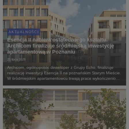
AKTUALNOŚCI
Esencja II nabiera ostatecznego kształtu.
Archicom finalizuje śródmiejską inwestycję
apartamentową w Poznaniu
21 lipca 2026
Archicom, ogólnopolski deweloper z Grupy Echo, finalizuje
realizację inwestycji Esencja II na poznańskim Starym Mieście.
W śródmiejskim apartamentowcu trwają prace wykończeniowe
i montaż elewacji, a pierwsi mieszkańcy odbiorą klucze jeszcze
w IV kwartale 2026 roku. Proje...