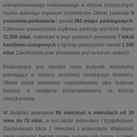
wielopoziomowego realizowanego w obrysie historycznych
murów dawnego imperium Scheiblerów. Obiekt zaoferuje
9
poziomów parkowania
i ponad
360 miejsc parkingowych
.
Całkowita powierzchnia użytkowa parkingu wyniesie blisko
11.000 mkw
., natomiast w jego parterach powstanie
7 lokali
handlowo-usługowych
o łącznej powierzchni niemal
1.300
mkw.
Zakończenie prac planowane jest na koniec wakacji.
Realizowany jest również nowy budynek mieszkalny
powstający w miejscu wcześniej istniejącego biurowca.
Obiekt został pierwotnie zaprojektowany jako budynek
biurowy, a następnie przeprojektowany na funkcję
mieszkaniową.
W budynku powstanie
95 mieszkań o metrażach od 30
mkw. do 70 mkw
., w tym lokale jedno-dwu- i trzypokojowe.
Zaplanowano także 7 mieszkań z antresolami. Większość
lokali posiadać będzie loggie, balkony lub tarasy, a część