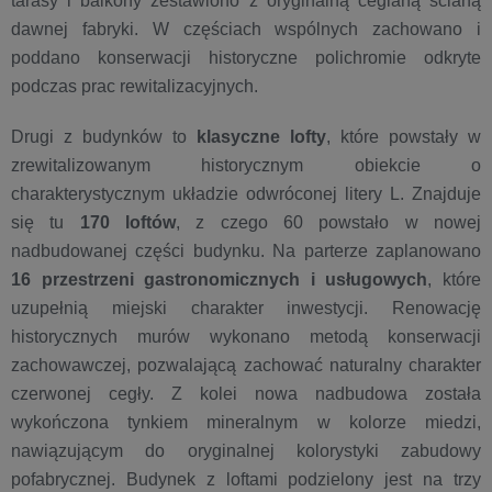
tarasy i balkony zestawiono z oryginalną ceglaną ścianą
dawnej fabryki. W częściach wspólnych zachowano i
poddano konserwacji historyczne polichromie odkryte
podczas prac rewitalizacyjnych.
Drugi z budynków to
klasyczne lofty
, które powstały w
zrewitalizowanym historycznym obiekcie o
charakterystycznym układzie odwróconej litery L. Znajduje
się tu
170 loftów
, z czego 60 powstało w nowej
nadbudowanej części budynku. Na parterze zaplanowano
16 przestrzeni gastronomicznych i usługowych
, które
uzupełnią miejski charakter inwestycji. Renowację
historycznych murów wykonano metodą konserwacji
zachowawczej, pozwalającą zachować naturalny charakter
czerwonej cegły. Z kolei nowa nadbudowa została
wykończona tynkiem mineralnym w kolorze miedzi,
nawiązującym do oryginalnej kolorystyki zabudowy
pofabrycznej. Budynek z loftami podzielony jest na trzy