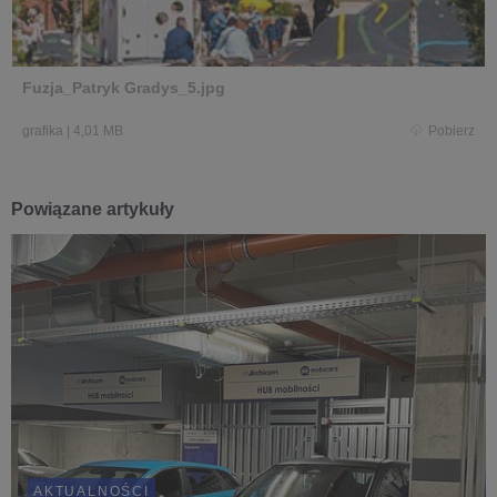
Fuzja_Patryk Gradys_5.jpg
grafika
|
4,01 MB
Pobierz
Powiązane artykuły
AKTUALNOŚCI