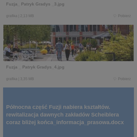
Fuzja_ Patryk Gradys _3.jpg
grafika
|
2,13 MB
Pobierz
Fuzja _ Patryk Gradys_4.jpg
grafika
|
3,35 MB
Pobierz
Północna część Fuzji nabiera kształtów.
rewitalizacja dawnych zakładów Scheiblera
coraz bliżej końca_informacja_prasowa.docx