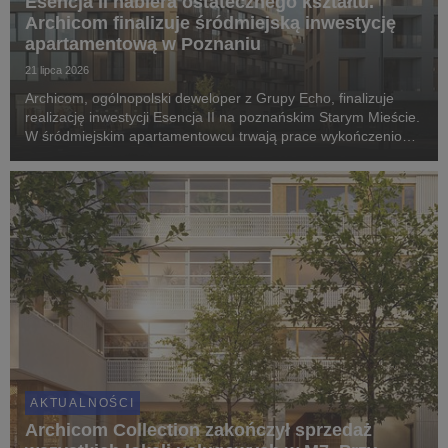
Esencja II nabiera ostatecznego kształtu.
Archicom finalizuje śródmiejską inwestycję
apartamentową w Poznaniu
21 lipca 2026
Archicom, ogólnopolski deweloper z Grupy Echo, finalizuje
realizację inwestycji Esencja II na poznańskim Starym Mieście.
W śródmiejskim apartamentowcu trwają prace wykończeniowe
i montaż elewacji, a pierwsi mieszkańcy odbiorą klucze jeszcze
w IV kwartale 2026 roku. Proje...
AKTUALNOŚCI
Archicom Collection zakończył sprzedaż