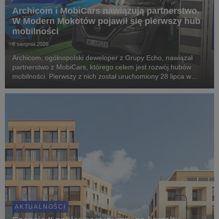
Archicom i MobiCars nawiązują partnerstwo.
W Modern Mokotów pojawił się pierwszy hub
mobilności
6 sierpnia 2026
Archicom, ogólnopolski deweloper z Grupy Echo, nawiązał
partnerstwo z MobiCars, którego celem jest rozwój hubów
mobilności. Pierwszy z nich został uruchomiony 28 lipca w
warszawskiej inwestycji Modern Mokotów, gdzie mieszkańcy
mogą korzystać z samochodów dostępnych w mod...
AKTUALNOŚCI