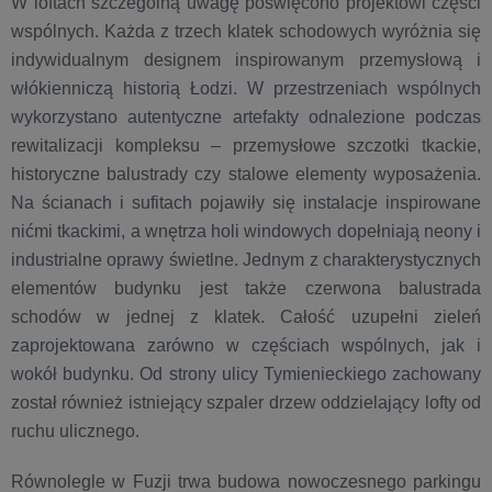
W loftach szczególną uwagę poświęcono projektowi części
wspólnych. Każda z trzech klatek schodowych wyróżnia się
indywidualnym designem inspirowanym przemysłową i
włókienniczą historią Łodzi. W przestrzeniach wspólnych
wykorzystano autentyczne artefakty odnalezione podczas
rewitalizacji kompleksu – przemysłowe szczotki tkackie,
historyczne balustrady czy stalowe elementy wyposażenia.
Na ścianach i sufitach pojawiły się instalacje inspirowane
nićmi tkackimi, a wnętrza holi windowych dopełniają neony i
industrialne oprawy świetlne. Jednym z charakterystycznych
elementów budynku jest także czerwona balustrada
schodów w jednej z klatek. Całość uzupełni zieleń
zaprojektowana zarówno w częściach wspólnych, jak i
wokół budynku. Od strony ulicy Tymienieckiego zachowany
został również istniejący szpaler drzew oddzielający lofty od
ruchu ulicznego.
Równolegle w Fuzji trwa budowa nowoczesnego parkingu