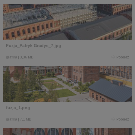
Fuzja_Patryk Gradys_7.jpg
grafika
|
3,36 MB
Pobierz
fuzja_1.png
grafika
|
7,1 MB
Pobierz