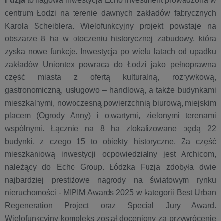
Fuzja
to flagowa inwestycja Echo Investment prowadzona w
centrum Łodzi na terenie dawnych zakładów fabrycznych
Karola Scheiblera. Wielofunkcyjny projekt powstaje na
obszarze 8 ha w otoczeniu historycznej zabudowy, która
zyska nowe funkcje. Inwestycja po wielu latach od upadku
zakładów Uniontex powraca do Łodzi jako pełnoprawna
część miasta z ofertą kulturalną, rozrywkową,
gastronomiczną, usługowo – handlową, a także budynkami
mieszkalnymi, nowoczesną powierzchnią biurową, miejskim
placem (Ogrody Anny) i otwartymi, zielonymi terenami
wspólnymi. Łącznie na 8 ha zlokalizowane będą 22
budynki, z czego 15 to obiekty historyczne. Za część
mieszkaniową inwestycji odpowiedzialny jest Archicom,
należący do Echo Group. Łódzka Fuzja zdobyła dwie
najbardziej prestiżowe nagrody na światowym rynku
nieruchomości - MIPIM Awards 2025 w kategorii Best Urban
Regeneration Project oraz Special Jury Award.
Wielofunkcyjny kompleks został doceniony za przywrócenie