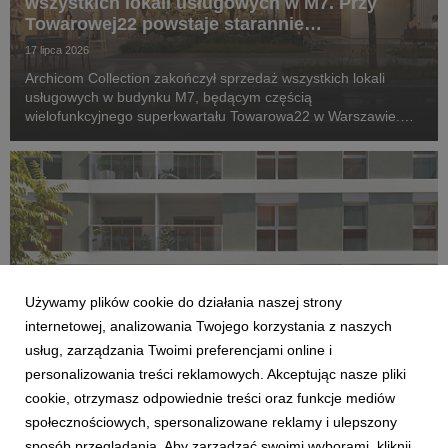
wszystkich lokali usługowych w M7. Przy
Towarowej22 powstaje starannie
zaprojektowany ekosystem
17 lipca 2026
Archicom Collection zakończył sprzedaż wszystkich lokali
usługowych w budynku M7, będącym częścią
wielofunkcyjnego superkwartału Towarowa22 w Warszawie.
Inwestycja, której zakończenie planowane jest jeszcze w tym
roku, wkracza w kolejny etap – komercjalizację przestrzeni...
Używamy plików cookie do działania naszej strony
internetowej, analizowania Twojego korzystania z naszych
usług, zarządzania Twoimi preferencjami online i
personalizowania treści reklamowych. Akceptując nasze pliki
AKTUALNOŚCI
cookie, otrzymasz odpowiednie treści oraz funkcje mediów
Archicom rozpoczyna sprzedaż Swobodna
społecznościowych, spersonalizowane reklamy i ulepszony
Living we Wrocławiu. Nowa inwestycja
sposób przeglądania. Aby zarządzać swoimi wyborami, kliknij