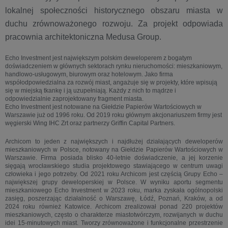
lokalnej społeczności historycznego obszaru miasta w
duchu zrównoważonego rozwoju. Za projekt odpowiada
pracownia architektoniczna Medusa Group.
Echo Investment jest największym polskim deweloperem z bogatym
doświadczeniem w głównych sektorach rynku nieruchomości: mieszkaniowym,
handlowo-usługowym, biurowym oraz hotelowym. Jako firma
współodpowiedzialna za rozwój miast, angażuje się w projekty, które wpisują
się w miejską tkankę i ją uzupełniają. Każdy z nich to mądrze i
odpowiedzialnie zaprojektowany fragment miasta.
Echo Investment jest notowane na Giełdzie Papierów Wartościowych w
Warszawie już od 1996 roku. Od 2019 roku głównym akcjonariuszem firmy jest
węgierski Wing IHC Zrt oraz partnerzy Griffin Capital Partners.
Archicom to jeden z największych i najdłużej działających deweloperów
mieszkaniowych w Polsce, notowany na Giełdzie Papierów Wartościowych w
Warszawie. Firma posiada blisko 40-letnie doświadczenie, a jej korzenie
sięgają wrocławskiego studia projektowego stawiającego w centrum uwagi
człowieka i jego potrzeby. Od 2021 roku Archicom jest częścią Grupy Echo –
największej grupy deweloperskiej w Polsce. W wyniku aportu segmentu
mieszkaniowego Echo Investment w 2023 roku, marka zyskała ogólnopolski
zasięg, poszerzając działalność o Warszawę, Łódź, Poznań, Kraków, a od
2024 roku również Katowice. Archicom zrealizował ponad 220 projektów
mieszkaniowych, często o charakterze miastotwórczym, rozwijanych w duchu
idei 15-minutowych miast. Tworzy zrównoważone i funkcjonalne przestrzenie