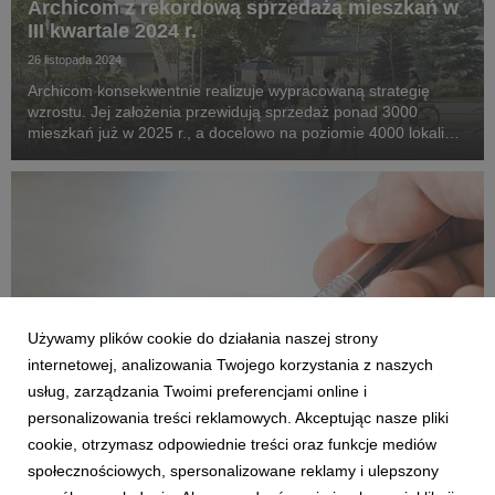
Archicom z rekordową sprzedażą mieszkań w
III kwartale 2024 r.
26 listopada 2024
Archicom konsekwentnie realizuje wypracowaną strategię
wzrostu. Jej założenia przewidują sprzedaż ponad 3000
mieszkań już w 2025 r., a docelowo na poziomie 4000 lokali
rocznie. Potwierdzeniem odpowiedniej trajektorii jest zarówno
efektywność w rozbudowie banku ziemi, dyn...
Używamy plików cookie do działania naszej strony
internetowej, analizowania Twojego korzystania z naszych
usług, zarządzania Twoimi preferencjami online i
personalizowania treści reklamowych. Akceptując nasze pliki
DLA BIZNESU
cookie, otrzymasz odpowiednie treści oraz funkcje mediów
Intensywne zakupy gruntów i wzmocnienie
społecznościowych, spersonalizowane reklamy i ulepszony
oferty nowymi projektami. Archicom