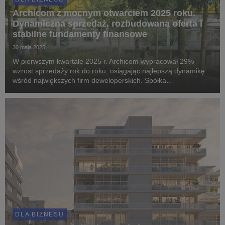
Archicom z mocnym otwarciem 2025 roku.
Dynamiczna sprzedaż, rozbudowana oferta i
stabilne fundamenty finansowe
30 maja 2025
W pierwszym kwartale 2025 r. Archicom wypracował 29%
wzrost sprzedaży rok do roku, osiągając najlepszą dynamikę
wśród największych firm deweloperskich. Spółka
konsekwentnie rozbudowuje ofertę i przygotowuje się na
rynkowe odbicie, jednocześnie utrzymując stabilność finan...
DLA BIZNESU