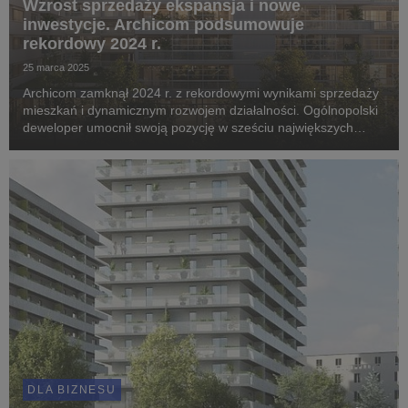
Wzrost sprzedaży ekspansja i nowe
inwestycje. Archicom podsumowuje
rekordowy 2024 r.
25 marca 2025
Archicom zamknął 2024 r. z rekordowymi wynikami sprzedaży
mieszkań i dynamicznym rozwojem działalności. Ogólnopolski
deweloper umocnił swoją pozycję w sześciu największych
polskich aglomeracjach, a także zadebiutował w nowej –
Katowicach.
DLA BIZNESU