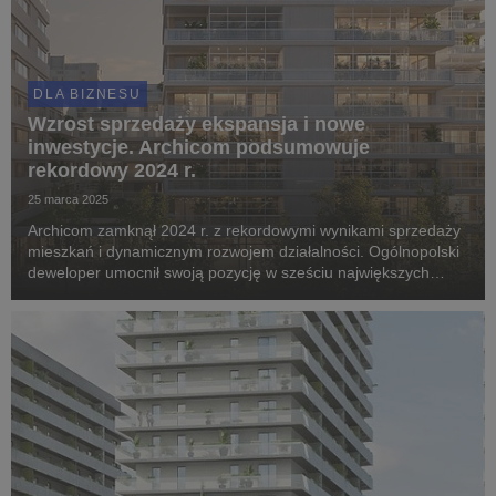
DLA BIZNESU
Wzrost sprzedaży ekspansja i nowe
inwestycje. Archicom podsumowuje
rekordowy 2024 r.
25 marca 2025
Archicom zamknął 2024 r. z rekordowymi wynikami sprzedaży
mieszkań i dynamicznym rozwojem działalności. Ogólnopolski
deweloper umocnił swoją pozycję w sześciu największych
polskich aglomeracjach, a także zadebiutował w nowej –
Katowicach.