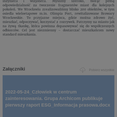
inżyniera i wizjonera. Myślimy szeroko, biorąc pełną
odpowiedzialność za tworzenie fragmentów miast dla kolejnych
pokoleń. We Wrocławiu zrealizowaliśmy blisko 200 obiektów, w tym
osiedla wieloetapowe m.in. Olimpia Port, rewitalizowane Browary
Wrocławskie. To przyjazne miejsca, gdzie można zdrowo żyć,
mieszkać, odpoczywać, korzystać z rozrywek. Patrzymy na miasto jak
na żywą tkankę, która powinna dopasowywać się do współczesnych
odbiorców. Cel jest niezmienny – dostarczać mieszkańcom nowy
standard mieszkania.
Załączniki
Pobierz wszystkie
2022-05-24_Człowiek w centrum
zainteresowania. Grupa Archicom publikuje
pierwszy raport ESG_Informacja prasowa.docx