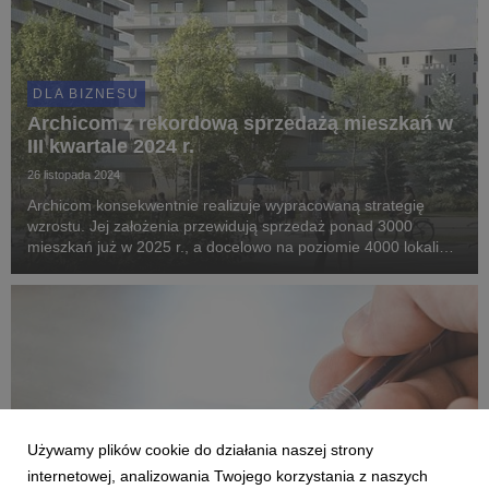
DLA BIZNESU
Archicom z rekordową sprzedażą mieszkań w
III kwartale 2024 r.
26 listopada 2024
Archicom konsekwentnie realizuje wypracowaną strategię
wzrostu. Jej założenia przewidują sprzedaż ponad 3000
mieszkań już w 2025 r., a docelowo na poziomie 4000 lokali
rocznie. Potwierdzeniem odpowiedniej trajektorii jest zarówno
efektywność w rozbudowie banku ziemi, dyn...
Używamy plików cookie do działania naszej strony
internetowej, analizowania Twojego korzystania z naszych