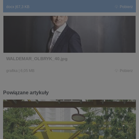
docx
|
67,3 KB
Pobierz
WALDEMAR_OLBRYK_40.jpg
grafika
|
6,05 MB
Pobierz
Powiązane artykuły