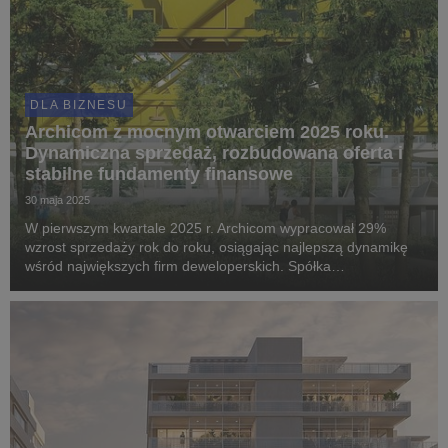
DLA BIZNESU
Archicom z mocnym otwarciem 2025 roku.
Dynamiczna sprzedaż, rozbudowana oferta i
stabilne fundamenty finansowe
30 maja 2025
W pierwszym kwartale 2025 r. Archicom wypracował 29%
wzrost sprzedaży rok do roku, osiągając najlepszą dynamikę
wśród największych firm deweloperskich. Spółka
konsekwentnie rozbudowuje ofertę i przygotowuje się na
rynkowe odbicie, jednocześnie utrzymując stabilność finan...