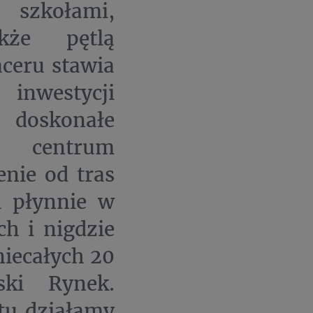
, szkołami,
kże pętlą
ceru stawia
 inwestycji
doskonałe
z centrum
enie od tras
i płynnie w
h i nigdzie
niecałych 20
ki Rynek.
tu działamy