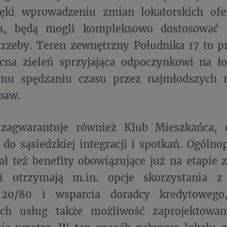
zięki wprowadzeniu zmian lokatorskich of
a, będą mogli kompleksowo dostosować 
trzeby. Teren zewnętrzny Południka 17 to 
cna zieleń sprzyjająca odpoczynkowi na ło
emu spędzaniu czasu przez najmłodszych 
baw.
zagwarantuje również Klub Mieszkańca, c
 do sąsiedzkiej integracji i spotkań. Ogólno
ł też benefity obowiązujące już na etapie
i otrzymają m.in. opcje skorzystania 
i 20/80 i wsparcia doradcy kredytowe
ch usług także możliwość zaprojektowan