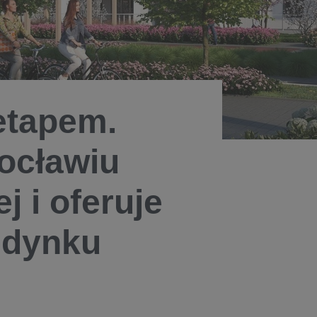
etapem.
ocławiu
j i oferuje
udynku