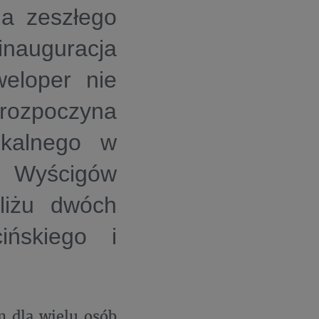
da zeszłego
auguracja
weloper nie
rozpoczyna
zkalnego w
 Wyścigów
liżu dwóch
ińskiego i
m dla wielu osób