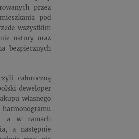
erowanych przez
mieszkania pod
przede wszystkim
nie natury oraz
na bezpiecznych
zyli całoroczną
polski deweloper
 zakupu własnego
z harmonogramu
go, a w ramach
ia, a następnie