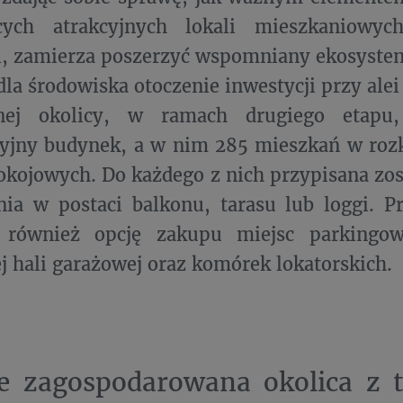
cych atrakcyjnych lokali mieszkaniowych
i, zamierza poszerzyć wspomniany ekosystem 
dla środowiska otoczenie inwestycji przy ale
onej okolicy, w ramach drugiego etapu
yjny budynek, a w nim 285 mieszkań w roz
okojowych. Do każdego z nich przypisana zo
ia w postaci balkonu, tarasu lub loggi. Pr
 również opcję zakupu miejsc parkingow
 hali garażowej oraz komórek lokatorskich.
ie zagospodarowana okolica z 