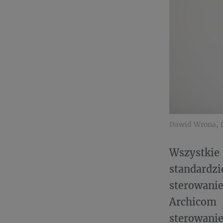
Dawid Wrona, D
Wszystki
standard
sterowani
Archicom 
sterowani