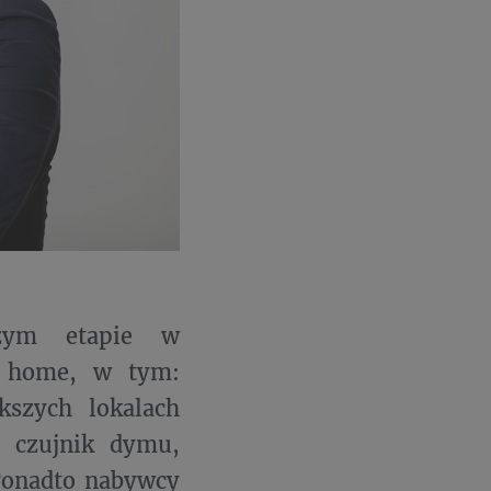
szym etapie w
t home, w tym:
kszych lokalach
, czujnik dymu,
Ponadto nabywcy