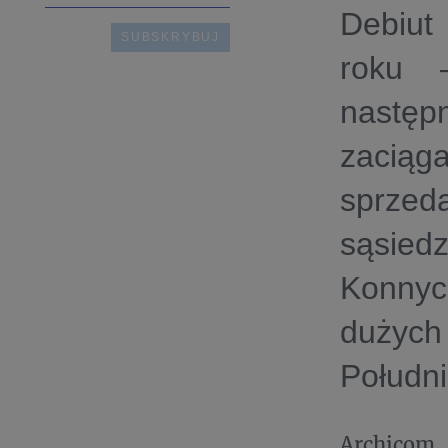
Debiut 
roku 
następ
zaciąg
sprzed
sąsie
Konnyc
dużych
Połudn
Archicom,