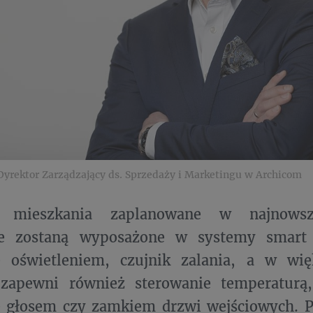
yrektor Zarządzający ds. Sprzedaży i Marketingu w Archicom
e mieszkania zaplanowane w najnow
zie zostaną wyposażone w systemy smar
e oświetleniem, czujnik zalania, a w wię
zapewni również sterowanie temperaturą
e głosem czy zamkiem drzwi wejściowych. 