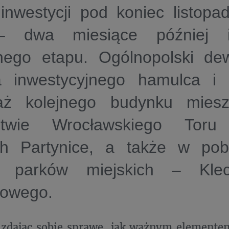
inwestycji pod koniec listopa
– dwa miesiące później in
nego etapu. Ogólnopolski de
a inwestycyjnego hamulca i 
aż kolejnego budynku mies
dztwie Wrocławskiego Toru
h Partynice, a także w pob
 parków miejskich – Klec
iowego.
 zdając sobie sprawę, jak ważnym elemente