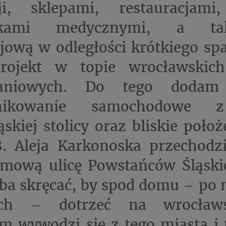
cji, sklepami, restauracjami
wkami medycznymi, a ta
ową w odległości krótkiego spa
rojekt w topie wrocławskich
kaniowych. Do tego dodam 
nikowanie samochodowe 
ąskiej stolicy oraz bliskie położ
8. Aleja Karkonoska przechodz
mową ulicę Powstańców Śląskic
eba skręcać, by spod domu – po 
ach – dotrzeć na wrocławs
m wywodzi się z tego miasta i 