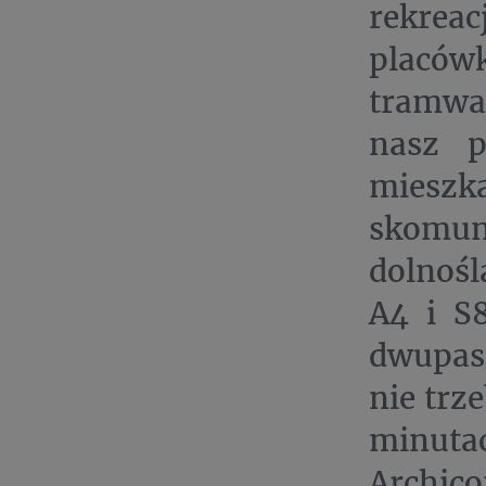
rekrea
placó
tramwaj
nasz p
miesz
skomu
dolnośl
A4 i S
dwupas
nie trz
minut
Archico