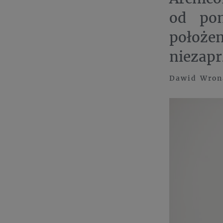
od pon
położ
niezapr
Dawid Wrona