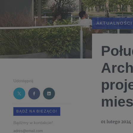
AKTUALNOŚCI
Połu
Arch
proj
Udostępnij
mies
BĄDŹ NA BIEŻĄCO!
01 lutego 2024
Bądźmy w kontakcie!