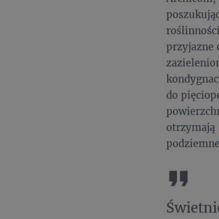
poszukują
roślinnośc
przyjazne 
zazieleni
kondygnac
do pięciop
powierzchn
otrzymają
podziemnej
Świetn