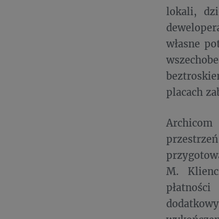
lokali, d
deweloper
własne po
wszechobe
beztroski
placach za
Archicom 
przestrzeń
przygotowa
M. Klienc
płatnośc
dodatkowy