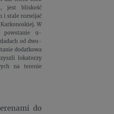
, jest bliskość
i stale rozwijać
i Karkonoskiej. W
, powstanie 9-
kładach od dwu-
stanie dodatkowa
zyszli lokatorzy
ych na terenie
terenami do