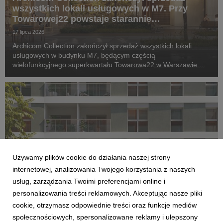
wszystkich lokali usługowych w M7. Przy
Towarowej22 powstaje starannie
zaprojektowany ekosystem
17 lipca 2026
Archicom Collection zakończył sprzedaż wszystkich lokali
usługowych w budynku M7, będącym częścią
wielofunkcyjnego superkwartału Towarowa22 w Warszawie.
Inwestycja, której zakończenie planowane jest jeszcze w tym
roku, wkracza w kolejny etap – komercjalizację przestrzeni...
Używamy plików cookie do działania naszej strony
internetowej, analizowania Twojego korzystania z naszych
usług, zarządzania Twoimi preferencjami online i
personalizowania treści reklamowych. Akceptując nasze pliki
AKTUALNOŚCI
cookie, otrzymasz odpowiednie treści oraz funkcje mediów
Archicom rozpoczyna sprzedaż Swobodna
społecznościowych, spersonalizowane reklamy i ulepszony
Living we Wrocławiu. Nowa inwestycja