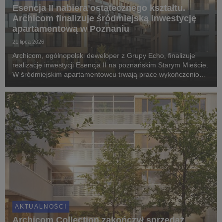
Esencja II nabiera ostatecznego kształtu.
Archicom finalizuje śródmiejską inwestycję
apartamentową w Poznaniu
21 lipca 2026
Archicom, ogólnopolski deweloper z Grupy Echo, finalizuje
realizację inwestycji Esencja II na poznańskim Starym Mieście.
W śródmiejskim apartamentowcu trwają prace wykończeniowe
i montaż elewacji, a pierwsi mieszkańcy odbiorą klucze jeszcze
w IV kwartale 2026 roku. Proje...
AKTUALNOŚCI
Archicom Collection zakończył sprzedaż