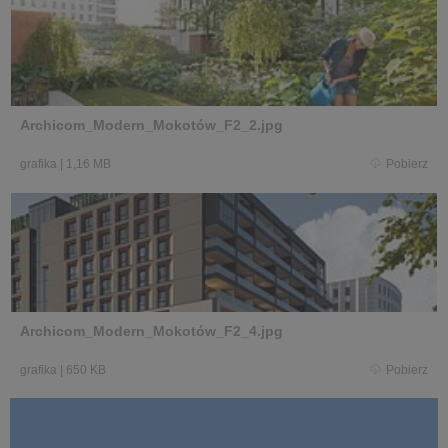
Archicom_Modern_Mokotów_F2_2.jpg
grafika
|
1,16 MB
Pobierz
Archicom_Modern_Mokotów_F2_4.jpg
grafika
|
650 KB
Pobierz