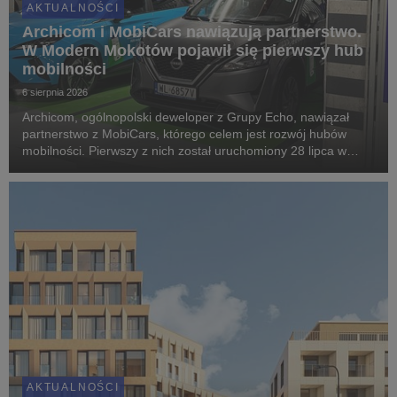
AKTUALNOŚCI
Archicom i MobiCars nawiązują partnerstwo.
W Modern Mokotów pojawił się pierwszy hub
mobilności
6 sierpnia 2026
Archicom, ogólnopolski deweloper z Grupy Echo, nawiązał
partnerstwo z MobiCars, którego celem jest rozwój hubów
mobilności. Pierwszy z nich został uruchomiony 28 lipca w
warszawskiej inwestycji Modern Mokotów, gdzie mieszkańcy
mogą korzystać z samochodów dostępnych w mod...
AKTUALNOŚCI