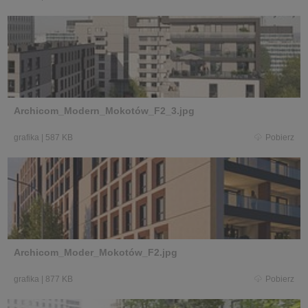
Archicom_Modern_Mokotów_F2_3.jpg
grafika
|
587 KB
Pobierz
Archicom_Moder_Mokotów_F2.jpg
grafika
|
877 KB
Pobierz