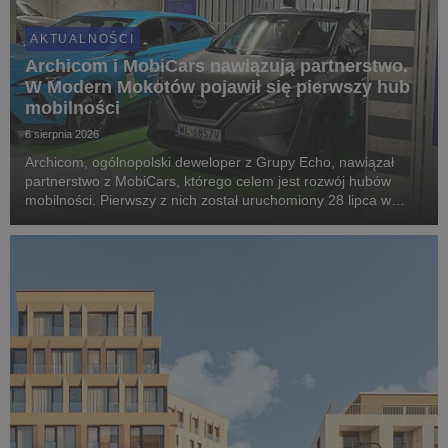
AKTUALNOŚCI
Archicom i MobiCars nawiązują partnerstwo.
W Modern Mokotów pojawił się pierwszy hub
mobilności
6 sierpnia 2026
Archicom, ogólnopolski deweloper z Grupy Echo, nawiązał
partnerstwo z MobiCars, którego celem jest rozwój hubów
mobilności. Pierwszy z nich został uruchomiony 28 lipca w
warszawskiej inwestycji Modern Mokotów, gdzie mieszkańcy
mogą korzystać z samochodów dostępnych w mod...