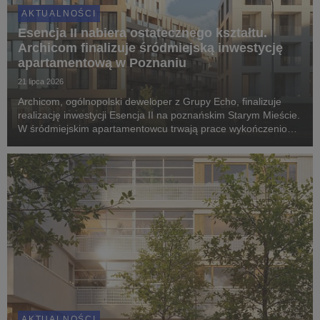
AKTUALNOŚCI
Esencja II nabiera ostatecznego kształtu.
Archicom finalizuje śródmiejską inwestycję
apartamentową w Poznaniu
21 lipca 2026
Archicom, ogólnopolski deweloper z Grupy Echo, finalizuje
realizację inwestycji Esencja II na poznańskim Starym Mieście.
W śródmiejskim apartamentowcu trwają prace wykończeniowe
i montaż elewacji, a pierwsi mieszkańcy odbiorą klucze jeszcze
w IV kwartale 2026 roku. Proje...
AKTUALNOŚCI