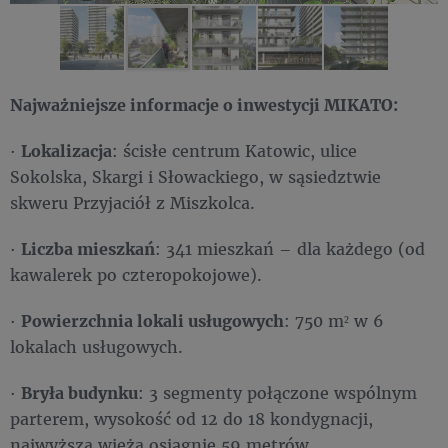
Najważniejsze informacje o inwestycji MIKATO:
·
Lokalizacja
: ścisłe centrum Katowic, ulice
Sokolska, Skargi i Słowackiego, w sąsiedztwie
skweru Przyjaciół z Miszkolca.
·
Liczba mieszkań
: 341 mieszkań – dla każdego (od
kawalerek po czteropokojowe).
·
Powierzchnia lokali usługowych
: 750 m² w 6
lokalach usługowych.
·
Bryła budynku
: 3 segmenty połączone wspólnym
parterem, wysokość od 12 do 18 kondygnacji,
najwyższa wieża osiągnie 59 metrów.