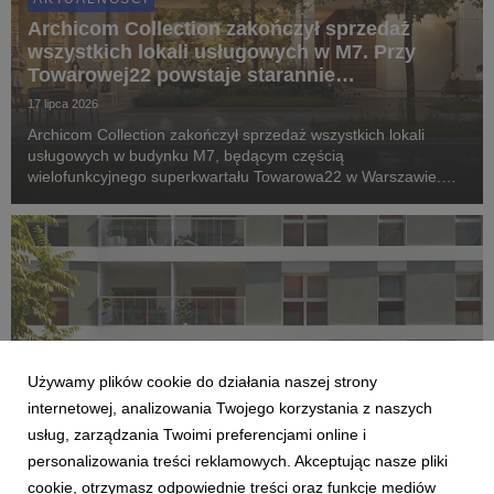
Archicom Collection zakończył sprzedaż
wszystkich lokali usługowych w M7. Przy
Towarowej22 powstaje starannie
zaprojektowany ekosystem
17 lipca 2026
Archicom Collection zakończył sprzedaż wszystkich lokali
usługowych w budynku M7, będącym częścią
wielofunkcyjnego superkwartału Towarowa22 w Warszawie.
Inwestycja, której zakończenie planowane jest jeszcze w tym
roku, wkracza w kolejny etap – komercjalizację przestrzeni...
Używamy plików cookie do działania naszej strony
internetowej, analizowania Twojego korzystania z naszych
usług, zarządzania Twoimi preferencjami online i
personalizowania treści reklamowych. Akceptując nasze pliki
AKTUALNOŚCI
cookie, otrzymasz odpowiednie treści oraz funkcje mediów