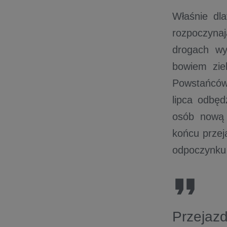
Właśnie dla
rozpoczynaj
drogach wy
bowiem zie
Powstańców
lipca odbęd
osób nową 
końcu przej
odpoczynku 
Przeja