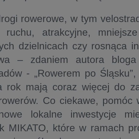
rogi rowerowe, w tym velostr
 ruchu, atrakcyjne, mniejsz
ch dzielnicach czy rosnąca inf
wa – zdaniem autora bloga
ladów - „Rowerem po Śląsku”,
a rok mają coraz więcej do z
rowerów. Co ciekawe, pomóc 
nowe lokalne inwestycje mie
jak MIKATO, które w ramach pr