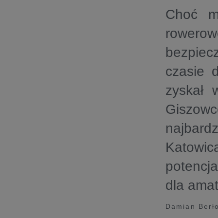
Choć mi
rowerowe
bezpiec
czasie 
zyskał 
Giszowc
najbardz
Katowic
potencja
dla amat
Damian Berło