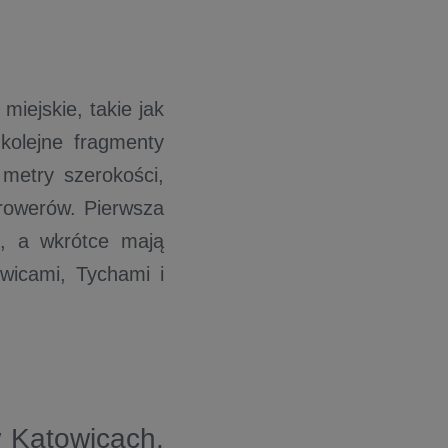
iejskie, takie jak
 kolejne fragmenty
 metry szerokości,
rowerów. Pierwsza
, a wkrótce mają
wicami, Tychami i
w Katowicach.