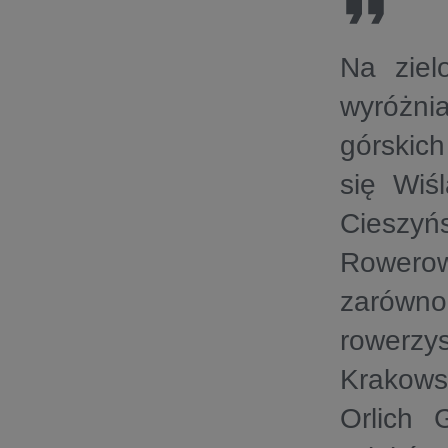
Na ziel
wyróżni
górskic
się Wiś
Cieszyń
Rowerow
zarówn
rowerzy
Krakows
Orlich 