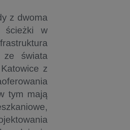
ady z dwoma
e ścieżki w
rastruktura
 ze świata
 Katowice z
aoferowania
w tym mają
szkaniowe,
ojektowania