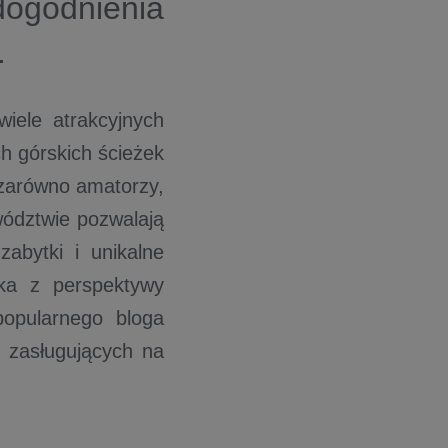
dogodnienia
.
wiele atrakcyjnych
h górskich ścieżek
e zarówno amatorzy,
wództwie pozwalają
zabytki i unikalne
ska z perspektywy
popularnego bloga
 zasługujących na