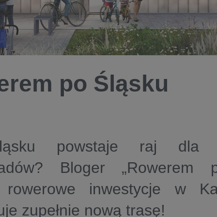
rem po Śląsku
ąsku powstaje raj dla m
śladów? Bloger „Rowerem p
 rowerowe inwestycje w Ka
je zupełnie nową trasę!