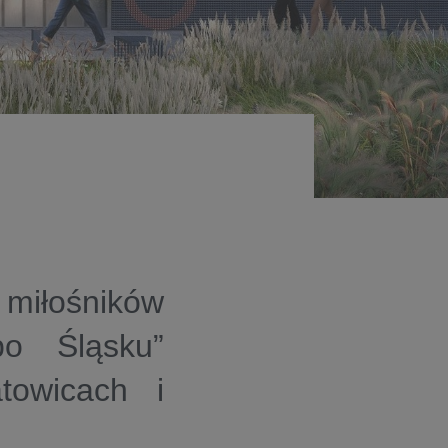
iłośników
o Śląsku”
towicach i