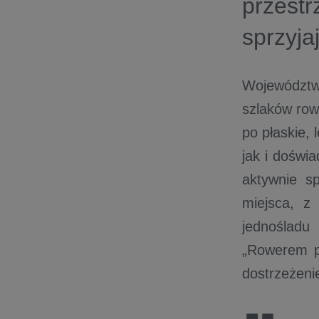
przestr
sprzyja
Województwo
szlaków row
po płaskie, 
jak i doświ
aktywnie sp
miejsca, z
jednośladu
„Rowerem po
dostrzeżeni