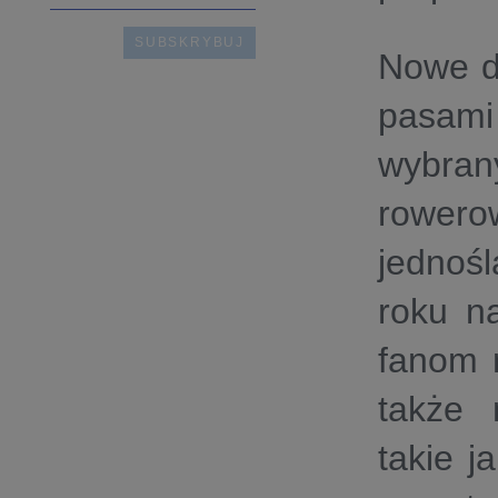
Nowe d
pasami
wybrany
rowero
jednoś
roku n
fanom 
także 
takie 