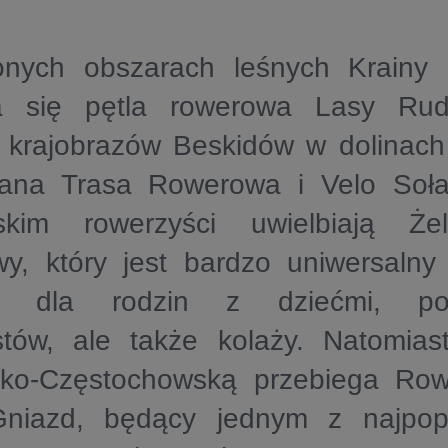
onych obszarach leśnych Krainy
a się pętla rowerowa Lasy Rud
h krajobrazów Beskidów w dolinach
lana Trasa Rowerowa i Velo Soł
skim rowerzyści uwielbiają Że
y, który jest bardzo uniwersalny 
o dla rodzin z dziećmi, poc
stów, ale także kolaży. Natomias
ko-Częstochowską przebiega Row
Gniazd, będący jednym z najpopu