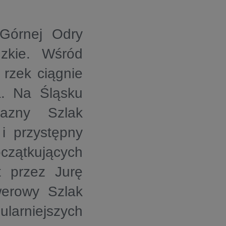
 Górnej Odry
zkie. Wśród
 rzek ciągnie
a. Na Śląsku
lazny Szlak
i przystępny
zątkujących
t przez Jurę
erowy Szlak
larniejszych