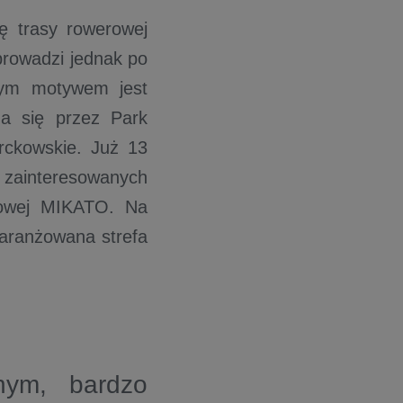
ę trasy rowerowej
prowadzi jednak po
nym motywem jest
ża się przez Park
rckowskie. Już 13
h zainteresowanych
niowej MIKATO. Na
aaranżowana strefa
nym, bardzo