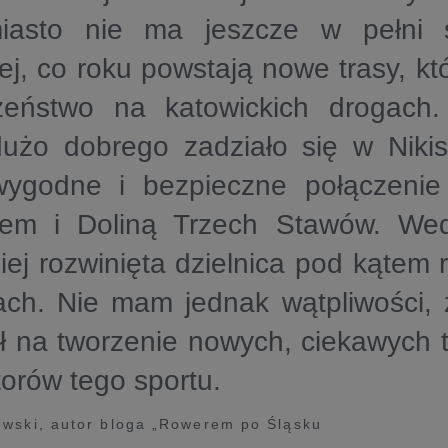
asto nie ma jeszcze w pełni sp
j, co roku powstają nowe trasy, k
zeństwo na katowickich drogach
dużo dobrego zadziało się w Nikis
wygodne i bezpieczne połączeni
em i Doliną Trzech Stawów. Wed
iej rozwinięta dzielnica pod kąte
ach. Nie mam jednak wątpliwości, 
ł na tworzenie nowych, ciekawych t
orów tego sportu.
wski, autor bloga „Rowerem po Śląsku