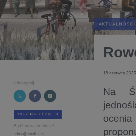
AKTUALNOŚCI
Rowe
18 czerwca 2025
Udostępnij
Na Śl
jedno
BĄDŹ NA BIEŻĄCO!
ocenia
Bądźmy w kontakcie!
proponu