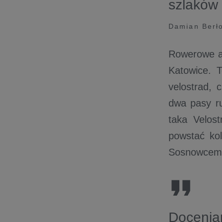
szlaków
Damian Berło
Rowerowe as
Katowice. T
velostrad, 
dwa pasy r
taka Velos
powstać kol
Sosnowcem
Doceniam