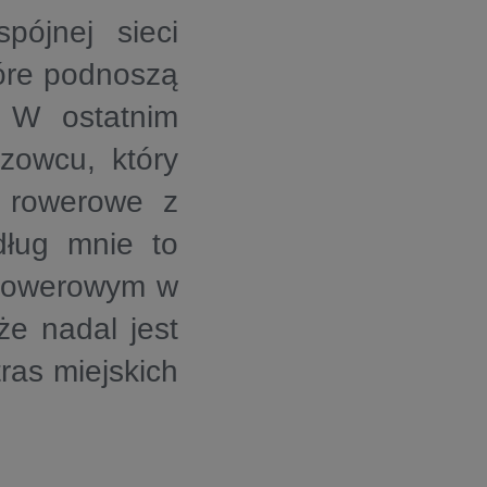
ójnej sieci
tóre podnoszą
. W ostatnim
zowcu, który
e rowerowe z
ług mnie to
m rowerowym w
że nadal jest
ras miejskich