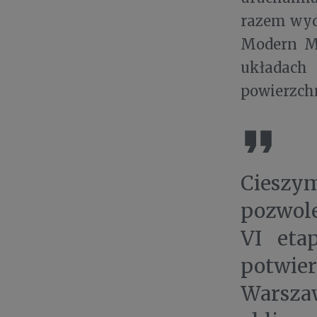
razem wyd
Modern Mo
układach
powierzch
Cieszy
pozwol
VI eta
potwie
Warsza