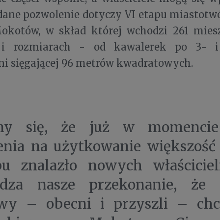
ane pozwolenie dotyczy VI etapu miastotwó
kotów, w skład której wchodzi 261 mies
 i rozmiarach - od kawalerek po 3- i
ni sięgającej 96 metrów kwadratowych.
my się, że już w momencie
enia na użytkowanie większość
pu znalazło nowych właściciel
rdza nasze przekonanie, że 
wy – obecni i przyszli – chc