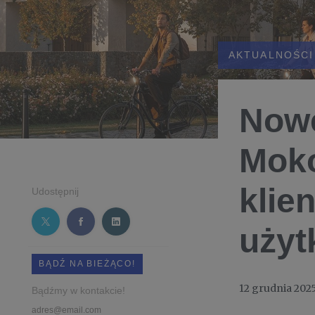
AKTUALNOŚCI
Nowe
Moko
klie
Udostępnij
użyt
BĄDŹ NA BIEŻĄCO!
12 grudnia 202
Bądźmy w kontakcie!