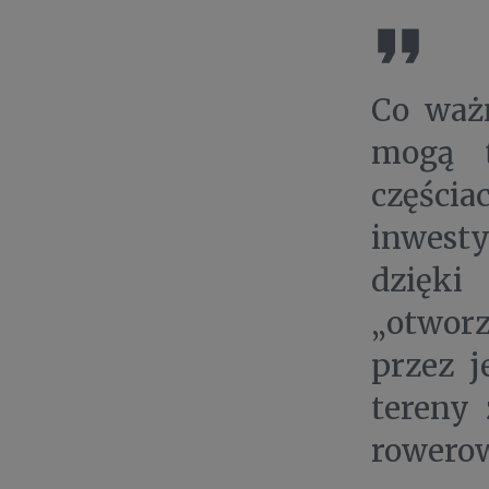
Co waż
mogą t
części
inwest
dzięki
„otworz
przez j
tereny
rowero