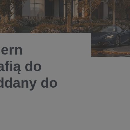
ern
afią do
oddany do