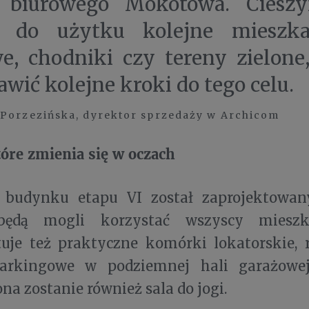
a biurowego Mokotowa. Ciesz
c do użytku kolejne mieszka
e, chodniki czy tereny zielone
awić kolejne kroki do tego celu.
Porzezińska, dyrektor sprzedaży w Archicom
tóre zmienia się w oczach
budynku etapu VI został zaprojektowany
będą mogli korzystać wszyscy mieszk
uje też praktyczne komórki lokatorskie, 
parkingowe w podziemnej hali garażowe
na zostanie również sala do jogi.