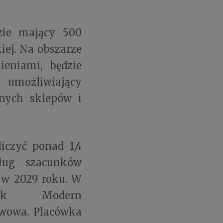
zie mający 500
iej. Na obszarze
ieniami, będzie
 umożliwiający
bnych sklepów i
czyć ponad 1,4
dług szacunków
 w 2029 roku. W
ok Modern
awowa. Placówka