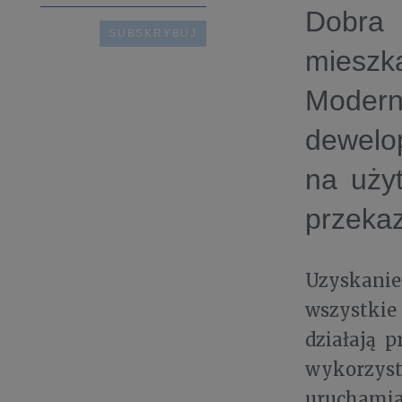
Dobra
mieszka
Modern
dewelo
na uży
przekaz
Uzyskanie 
wszystkie 
działają 
wykorzys
uruchamia