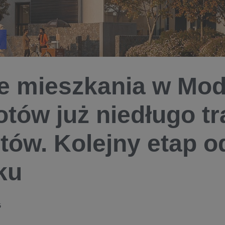
 mieszkania w Mod
tów już niedługo tr
ntów. Kolejny etap 
ku
5