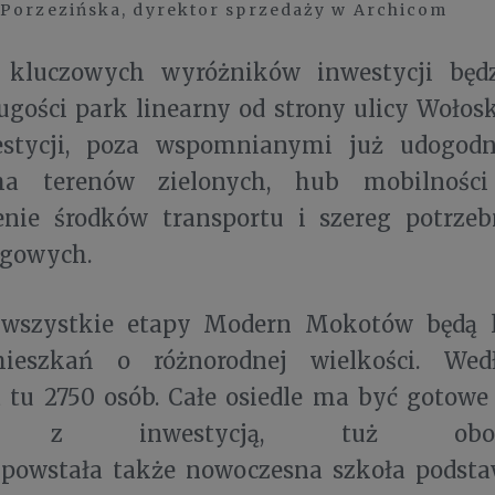
Porzezińska, dyrektor sprzedaży w Archicom
 kluczowych wyróżników inwestycji będ
gości park linearny od strony ulicy Wołosk
estycji, poza wspomnianymi już udogodn
ha terenów zielonych, hub mobilności
nie środków transportu i szereg potrze
ługowych.
wszystkie etapy Modern Mokotów będą li
mieszkań o różnorodnej wielkości. We
 tu 2750 osób. Całe osiedle ma być gotowe
ku z inwestycją, tuż ob
powstała także nowoczesna szkoła podst