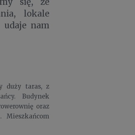
ymy się, że
nia, lokale
, udaje nam
 duży taras, z
ańcy. Budynek
rowerownię oraz
j. Mieszkańcom