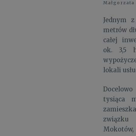
Małgorzata 
Jednym z
metrów dłu
całej inw
ok. 3,5 
wypożycze
lokali us
Docelowo 
tysiąca 
zamieszka
związ
Mokotów, 