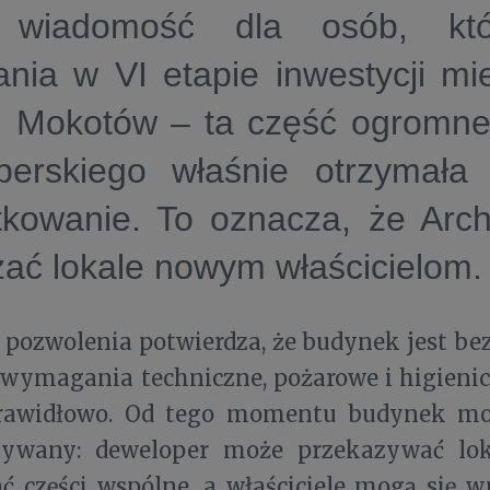
 wiadomość dla osób, któ
nia w VI etapie inwestycji mi
 Mokotów – ta część ogromne
perskiego właśnie otrzymała
tkowanie. To oznacza, że Ar
ać lokale nowym właścicielom.
pozwolenia potwierdza, że budynek jest bez
wymagania techniczne, pożarowe i higienicz
prawidłowo. Od tego momentu budynek mo
tywany: deweloper może przekazywać lo
ć części wspólne, a właściciele mogą się 