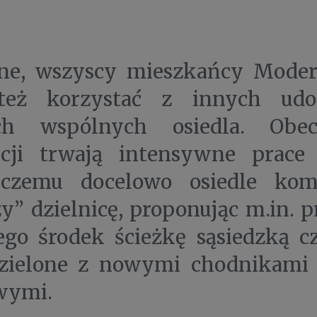
ne, wszyscy mieszkańcy Mode
eż korzystać z innych ud
ach wspólnych osiedla. Obe
ycji trwają intensywne prace
 czemu docelowo osiedle kom
y” dzielnicę, proponując m.in. 
ego środek ścieżkę sąsiedzką c
 zielone z nowymi chodnikami 
wymi.