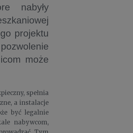
re nabyły
eszkaniowej
go projektu
 pozwolenie
chicom może
pieczny, spełnia
ne, a instalacje
że być legalnie
kale nabywcom,
wprowadzać. Tym