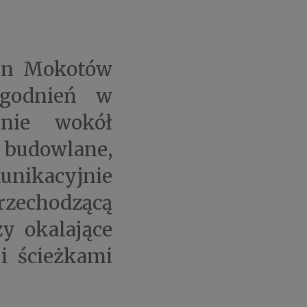
rn Mokotów
ogodnień w
cnie wokół
 budowlane,
unikacyjnie
przechodzącą
zy okalające
i ścieżkami