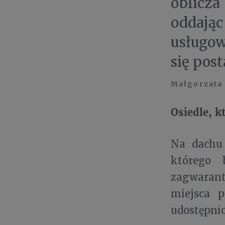
oblicz
oddają
usługow
się post
Małgorzata 
Osiedle, k
Na dachu 
którego 
zagwarant
miejsca 
udostępnio