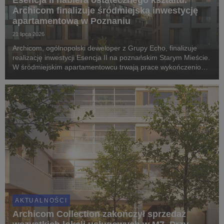
Esencja II nabiera ostatecznego kształtu.
Archicom finalizuje śródmiejską inwestycję
apartamentową w Poznaniu
21 lipca 2026
Archicom, ogólnopolski deweloper z Grupy Echo, finalizuje
realizację inwestycji Esencja II na poznańskim Starym Mieście.
W śródmiejskim apartamentowcu trwają prace wykończeniowe
i montaż elewacji, a pierwsi mieszkańcy odbiorą klucze jeszcze
w IV kwartale 2026 roku. Proje...
AKTUALNOŚCI
Archicom Collection zakończył sprzedaż