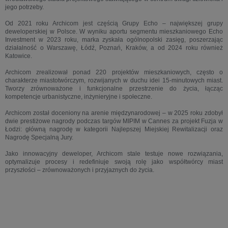
jego potrzeby.
Od 2021 roku Archicom jest częścią Grupy Echo – największej grupy
deweloperskiej w Polsce. W wyniku aportu segmentu mieszkaniowego Echo
Investment w 2023 roku, marka zyskała ogólnopolski zasięg, poszerzając
działalność o Warszawę, Łódź, Poznań, Kraków, a od 2024 roku również
Katowice.
Archicom zrealizował ponad 220 projektów mieszkaniowych, często o
charakterze miastotwórczym, rozwijanych w duchu idei 15-minutowych miast.
Tworzy zrównoważone i funkcjonalne przestrzenie do życia, łącząc
kompetencje urbanistyczne, inżynieryjne i społeczne.
Archicom został doceniony na arenie międzynarodowej – w 2025 roku zdobył
dwie prestiżowe nagrody podczas targów MIPIM w Cannes za projekt Fuzja w
Łodzi: główną nagrodę w kategorii Najlepszej Miejskiej Rewitalizacji oraz
Nagrodę Specjalną Jury.
Jako innowacyjny deweloper, Archicom stale testuje nowe rozwiązania,
optymalizuje procesy i redefiniuje swoją rolę jako współtwórcy miast
przyszłości – zrównoważonych i przyjaznych do życia.