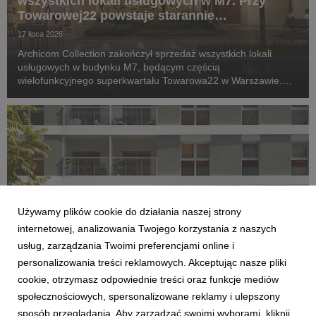
wszystkich lokali usługowych w M7. Przy
Towarowej22 powstaje starannie
zaprojektowany ekosystem
17 lipca 2026
Archicom Collection zakończył sprzedaż wszystkich lokali
usługowych w budynku M7, będącym częścią
wielofunkcyjnego superkwartału Towarowa22 w Warszawie.
Inwestycja, której zakończenie planowane jest jeszcze w tym
roku, wkracza w kolejny etap – komercjalizację przestrzeni...
Używamy plików cookie do działania naszej strony
internetowej, analizowania Twojego korzystania z naszych
usług, zarządzania Twoimi preferencjami online i
personalizowania treści reklamowych. Akceptując nasze pliki
AKTUALNOŚCI
cookie, otrzymasz odpowiednie treści oraz funkcje mediów
Archicom rozpoczyna sprzedaż Swobodna
społecznościowych, spersonalizowane reklamy i ulepszony
Living we Wrocławiu. Nowa inwestycja
sposób przeglądania. Aby zarządzać swoimi wyborami, kliknij