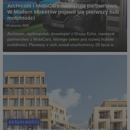
Archicom i MobiCars nawiązują partnerstwo.
W Modern Mokotów pojawił się pierwszy hub
mobilności
6 sierpnia 2026
Archicom, ogólnopolski deweloper z Grupy Echo, nawiązał
partnerstwo z MobiCars, którego celem jest rozwój hubów
mobilności. Pierwszy z nich został uruchomiony 28 lipca w
warszawskiej inwestycji Modern Mokotów, gdzie mieszkańcy
mogą korzystać z samochodów dostępnych w mod...
AKTUALNOŚCI