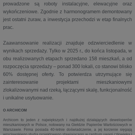
prowadzone są roboty instalacyjne, elewacyjne oraz
wykończeniowe. Zgodnie z harmonogramem demontowany
jest ostatni żuraw, a inwestycja przechodzi w etap finalnych
prac.
Zaawansowanie realizacji znajduje odzwierciedlenie w
wynikach sprzedaży. Tylko w 2025 r., do końca listopada, w
obu realizowanych etapach sprzedano 158 mieszkań, a od
rozpoczęcia sprzedaży – ponad 300 lokali, co stanowi blisko
60% dostępnej oferty. To potwierdza utrzymujące się
zainteresowanie projektami mieszkaniowymi
zlokalizowanymi nad rzeką, łączącymi skalę, funkcjonalność
i unikalne usytuowanie.
O ARCHICOM
Archicom to jeden z największych i najdłużej działających deweloperów
mieszkaniowych w Polsce, notowany na Giełdzie Papierów Wartościowych w
Warszawie. Firma posiada 40-letnie doświadczenie, a jej korzenie sięgają
wrocławskiego studia projektowego stawiającego w centrum uwagi człowieka i