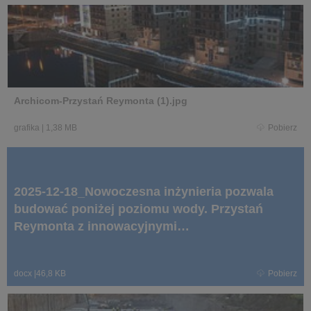
Archicom-Przystań Reymonta (1).jpg
grafika
|
1,38 MB
Pobierz
2025-12-18_Nowoczesna inżynieria pozwala
budować poniżej poziomu wody. Przystań
Reymonta z innowacyjnymi
rozwiązaniami.docx
docx
|
46,8 KB
Pobierz