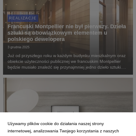
REALIZACJE
Francuski Montpellier nie był pierwszy. Dzieła
sztuki są obowiązkowym elementem u
polskiego dewelopera
3 grudnia 2025
Już od przyszłego roku w każdym budynku mieszkalnym oraz
obiekcie użyteczności publicznej we francuskim Montpellier
będzie musiało znaleźć się przynajmniej jedno dzieło sztuki.
Nowe prawo miejskie, które zacznie obowiązywać od 2026
roku, wywołało niemałe poruszenie - to ...
Używamy plików cookie do działania naszej strony
internetowej, analizowania Twojego korzystania z naszych