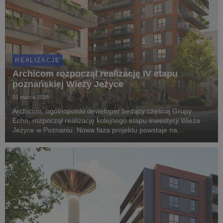
REALIZACJE
Archicom rozpoczął realizację IV etapu
poznańskiej Wieży Jeżyce
31 marca 2026
Archicom, ogólnopolski deweloper będący częścią Grupy
Echo, rozpoczął realizację kolejnego etapu inwestycji Wieża
Jeżyce w Poznaniu. Nowa faza projektu powstaje na
poprzemysłowym obszarze dawnej fabryki Apator-Powogaz i w
miejscu, w którym przez lata wytwarzano wodomierz...