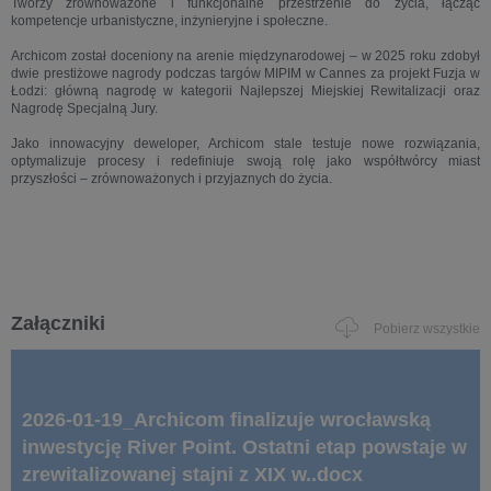
Tworzy zrównoważone i funkcjonalne przestrzenie do życia, łącząc
kompetencje urbanistyczne, inżynieryjne i społeczne.
Archicom został doceniony na arenie międzynarodowej – w 2025 roku zdobył
dwie prestiżowe nagrody podczas targów MIPIM w Cannes za projekt Fuzja w
Łodzi: główną nagrodę w kategorii Najlepszej Miejskiej Rewitalizacji oraz
Nagrodę Specjalną Jury.
Jako innowacyjny deweloper, Archicom stale testuje nowe rozwiązania,
optymalizuje procesy i redefiniuje swoją rolę jako współtwórcy miast
przyszłości – zrównoważonych i przyjaznych do życia.
Załączniki
Pobierz wszystkie
2026-01-19_Archicom finalizuje wrocławską
inwestycję River Point. Ostatni etap powstaje w
zrewitalizowanej stajni z XIX w..docx