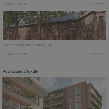
grafika
|
1,42 MB
Pobierz
Archicom-River Point (2).jpg
grafika
|
1,55 MB
Pobierz
Powiązane artykuły