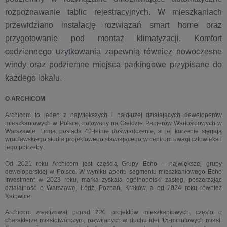
rozpoznawanie tablic rejestracyjnych. W mieszkaniach
przewidziano instalację rozwiązań smart home oraz
przygotowanie pod montaż klimatyzacji. Komfort
codziennego użytkowania zapewnią również nowoczesne
windy oraz podziemne miejsca parkingowe przypisane do
każdego lokalu.
O ARCHICOM
Archicom to jeden z największych i najdłużej działających deweloperów
mieszkaniowych w Polsce, notowany na Giełdzie Papierów Wartościowych w
Warszawie. Firma posiada 40-letnie doświadczenie, a jej korzenie sięgają
wrocławskiego studia projektowego stawiającego w centrum uwagi człowieka i
jego potrzeby.
Od 2021 roku Archicom jest częścią Grupy Echo – największej grupy
deweloperskiej w Polsce. W wyniku aportu segmentu mieszkaniowego Echo
Investment w 2023 roku, marka zyskała ogólnopolski zasięg, poszerzając
działalność o Warszawę, Łódź, Poznań, Kraków, a od 2024 roku również
Katowice.
Archicom zrealizował ponad 220 projektów mieszkaniowych, często o
charakterze miastotwórczym, rozwijanych w duchu idei 15-minutowych miast.