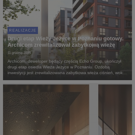
REALIZACJE
Drugi etap Wieży Jeżyce w Poznaniu gotowy.
Archicom zrewitalizował zabytkową wieżę
11 grudnia 2025
Archicom, deweloper będący częścią Echo Group, ukończył
drugi etap osiedla Wieża Jeżyce w Poznaniu. Ozdobą
inwestycji jest zrewitalizowana zabytkowa wieża ciśnień, wokół
której powstanie atrakcyjne miejsce spotkań.