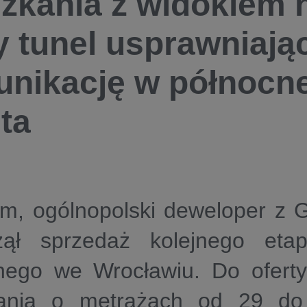
zkania z widokiem 
 tunel usprawniają
nikację w północne
ta
om, ogólnopolski deweloper z 
zął sprzedaż kolejnego eta
nego we Wrocławiu. Do oferty 
ania o metrażach od 29 d