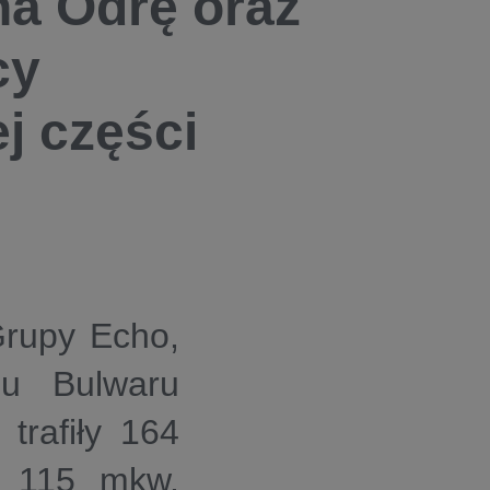
na Odrę oraz
cy
j części
Grupy Echo,
pu Bulwaru
trafiły 164
o 115 mkw.