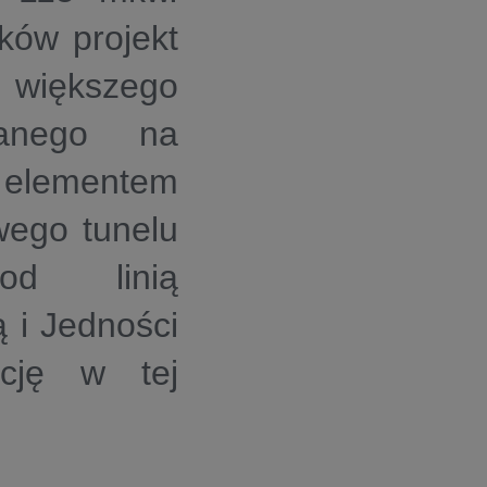
ków projekt
 większego
ijanego na
 elementem
wego tunelu
pod linią
ą i Jedności
ację w tej