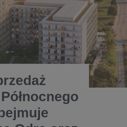
przedaż
 Północnego
obejmuje