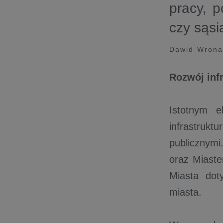
pracy, p
czy sąsi
Dawid Wrona
Rozwój inf
Istotnym e
infrastruk
publicznymi
oraz Miast
Miasta dot
miasta.