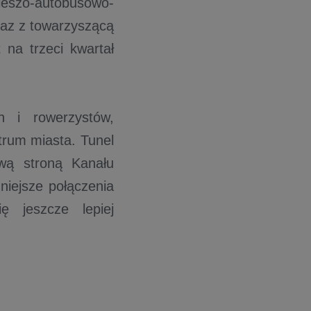
eszo-autobusowo-
raz z towarzyszącą
 na trzeci kwartał
h i rowerzystów,
trum miasta. Tunel
wą stroną Kanału
niejsze połączenia
ę jeszcze lepiej