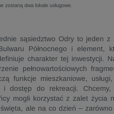
ne zostaną dwa lokale usługowe.
ednie sąsiedztwo Odry to jeden z 
Bulwaru Północnego i element, k
efiniuje charakter tej inwestycji. 
orzenie pełnowartościowych fragme
czą funkcje mieszkaniowe, usługi,
 i dostęp do rekreacji. Chcemy, 
cy mogli korzystać z zalet życia 
 święta, ale na co dzień – zarówn