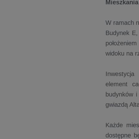
Mieszkania
W ramach no
Budynek E, 
położeniem 
widoku na r
Inwestycja
element ca
budynków i 
gwiazdą Alta
Każde mies
dostępne b