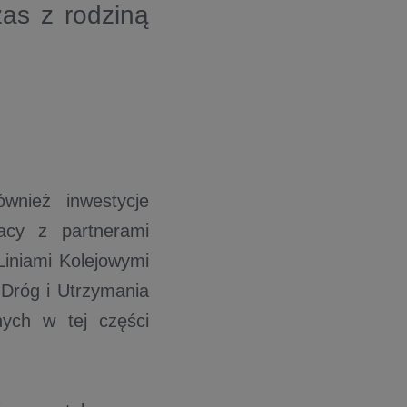
zas z rodziną
wnież inwestycje
racy z partnerami
Liniami Kolejowymi
Dróg i Utrzymania
nych w tej części