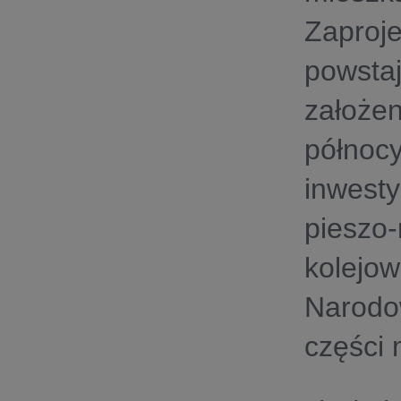
Zaproj
powsta
założe
północ
inwest
piesz
kolejow
Narodo
części 