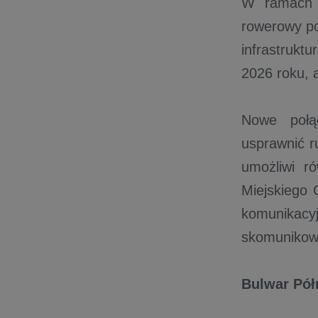
W ramach p
rowerowy po
infrastrukt
2026 roku, 
Nowe połą
usprawnić r
umożliwi r
Miejskiego 
komunikacy
skomunikowa
Bulwar Pół