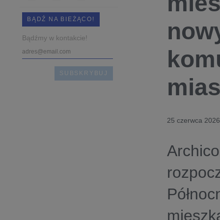
mies
BĄDŹ NA BIEŻĄCO!
nowy
Bądźmy w kontakcie!
komu
mias
25 czerwca 2026
Archic
rozpoc
Północ
mieszk