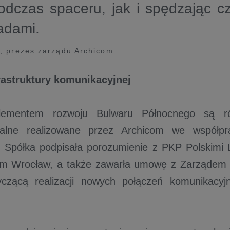
odczas spaceru, jak i spędzając c
adami.
, prezes zarządu Archicom
rastruktury komunikacyjnej
lementem rozwoju Bulwaru Północnego są ró
turalne realizowane przez Archicom we współp
. Spółka podpisała porozumienie z PKP Polskimi 
em Wrocław, a także zawarła umowę z Zarządem 
yczącą realizacji nowych połączeń komunikacyj