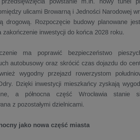
rzedsięwzięcia powstanie m.in. nowy tunel pi
między ulicami Browarną i Jedności Narodowej w
urą drogową. Rozpoczęcie budowy planowane jest
a zakończenie inwestycji do końca 2028 roku.
czenie ma poprawić bezpieczeństwo pieszyc
uch autobusowy oraz skrócić czas dojazdu do cen
ównież wygodny przejazd rowerzystom południo
Odry. Dzięki inwestycji mieszkańcy zyskają wygod
jne, a północna część Wrocławia stanie si
na z pozostałymi dzielnicami.
nocny jako nowa część miasta