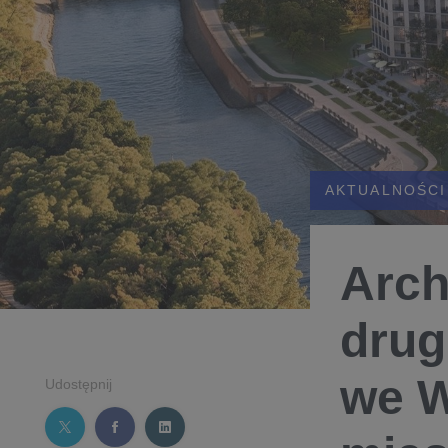
AKTUALNOŚCI
Arch
drug
we W
Udostępnij