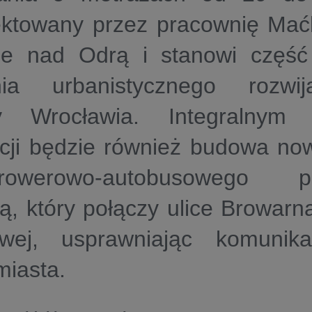
ektowany przez pracownię Mać
je nad Odrą i stanowi część
nia urbanistycznego rozw
y Wrocławia. Integralnym
ycji będzie również budowa no
o-rowerowo-autobusowego 
ą, który połączy ulice Browarn
wej, usprawniając komunik
miasta.