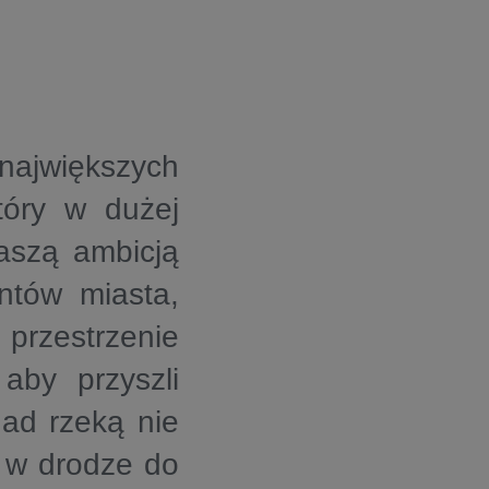
największych
tóry w dużej
Naszą ambicją
ntów miasta,
 przestrzenie
aby przyszli
nad rzeką nie
o w drodze do