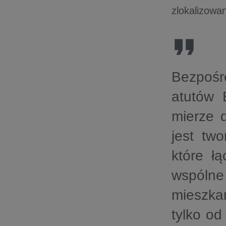
zlokalizowa
Bezpośr
atutów 
mierze d
jest tw
które łą
wspólne
mieszkań
tylko od