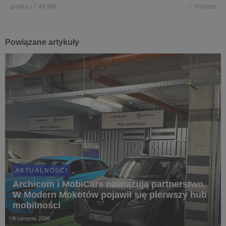
grafika
|
7,49 MB
Pobierz
Powiązane artykuły
AKTUALNOŚCI
Archicom i MobiCars nawiązują partnerstwo.
W Modern Mokotów pojawił się pierwszy hub
mobilności
6 sierpnia 2026