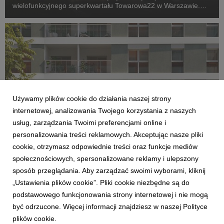
wielofunkcyjnego superkwartału Towarowa22 w Warszawie.
Inwestycja, której zakończenie planowane jest jeszcze w tym
roku, wkracza w kolejny etap – komercjalizację przestrzeni...
Używamy plików cookie do działania naszej strony
internetowej, analizowania Twojego korzystania z naszych
usług, zarządzania Twoimi preferencjami online i
personalizowania treści reklamowych. Akceptując nasze pliki
AKTUALNOŚCI
cookie, otrzymasz odpowiednie treści oraz funkcje mediów
Archicom rozpoczyna sprzedaż Swobodna
społecznościowych, spersonalizowane reklamy i ulepszony
Living we Wrocławiu. Nowa inwestycja
sposób przeglądania. Aby zarządzać swoimi wyborami, kliknij
dopełni kwartał miejski przy ul. Swobodnej
„Ustawienia plików cookie”. Pliki cookie niezbędne są do
14 lipca 2026
podstawowego funkcjonowania strony internetowej i nie mogą
Archicom, ogólnopolski deweloper z Grupy Echo, rozpoczyna
być odrzucone. Więcej informacji znajdziesz w naszej Polityce
sprzedaż inwestycji Swobodna Living we Wrocławiu. Obejmuje
plików cookie.
274 mieszkania o powierzchni od 28 do 98 mkw. i powstanie