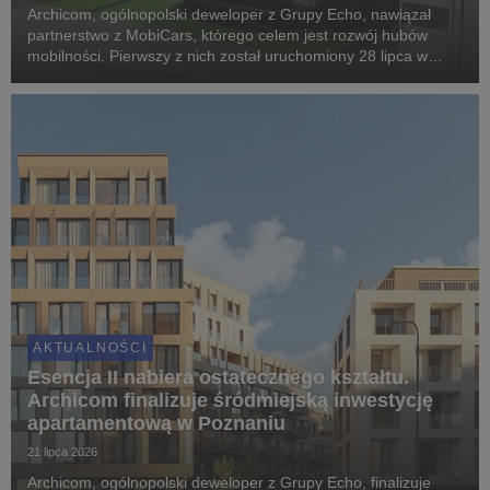
Archicom, ogólnopolski deweloper z Grupy Echo, nawiązał
partnerstwo z MobiCars, którego celem jest rozwój hubów
mobilności. Pierwszy z nich został uruchomiony 28 lipca w
warszawskiej inwestycji Modern Mokotów, gdzie mieszkańcy
mogą korzystać z samochodów dostępnych w mod...
AKTUALNOŚCI
Esencja II nabiera ostatecznego kształtu.
Archicom finalizuje śródmiejską inwestycję
apartamentową w Poznaniu
21 lipca 2026
Archicom, ogólnopolski deweloper z Grupy Echo, finalizuje