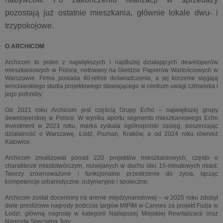
pozostają już ostatnie mieszkania, głównie lokale dwu- i
trzypokojowe.
O ARCHICOM
Archicom to jeden z największych i najdłużej działających deweloperów
mieszkaniowych w Polsce, notowany na Giełdzie Papierów Wartościowych w
Warszawie. Firma posiada 40-letnie doświadczenie, a jej korzenie sięgają
wrocławskiego studia projektowego stawiającego w centrum uwagi człowieka i
jego potrzeby.
Od 2021 roku Archicom jest częścią Grupy Echo – największej grupy
deweloperskiej w Polsce. W wyniku aportu segmentu mieszkaniowego Echo
Investment w 2023 roku, marka zyskała ogólnopolski zasięg, poszerzając
działalność o Warszawę, Łódź, Poznań, Kraków, a od 2024 roku również
Katowice.
Archicom zrealizował ponad 220 projektów mieszkaniowych, często o
charakterze miastotwórczym, rozwijanych w duchu idei 15-minutowych miast.
Tworzy zrównoważone i funkcjonalne przestrzenie do życia, łącząc
kompetencje urbanistyczne, inżynieryjne i społeczne.
Archicom został doceniony na arenie międzynarodowej – w 2025 roku zdobył
dwie prestiżowe nagrody podczas targów MIPIM w Cannes za projekt Fuzja w
Łodzi: główną nagrodę w kategorii Najlepszej Miejskiej Rewitalizacji oraz
Nagrodę Specjalną Jury.