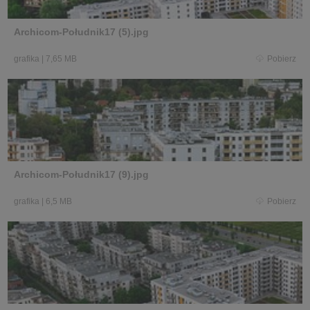
Archicom-Południk17 (5).jpg
grafika
|
7,65 MB
Pobierz
Archicom-Południk17 (9).jpg
grafika
|
6,5 MB
Pobierz