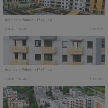
Archicom-Południk17 (3).jpg
grafika
|
5,98 MB
Pobierz
Archicom-Południk17 (4).jpg
grafika
|
4,83 MB
Pobierz