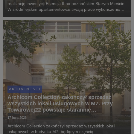
realizację inwestycji Esencja II na poznańskim Starym Mieście.
W śródmiejskim apartamentowcu trwają prace wykończeniowe
i montaż elewacji, a pierwsi mieszkańcy odbiorą klucze jeszcze
w IV kwartale 2026 roku. Proje...
AKTUALNOŚCI
Archicom Collection zakończył sprzedaż
wszystkich lokali usługowych w M7. Przy
Towarowej22 powstaje starannie
zaprojektowany ekosystem
17 lipca 2026
Archicom Collection zakończył sprzedaż wszystkich lokali
usługowych w budynku M7, będącym częścią