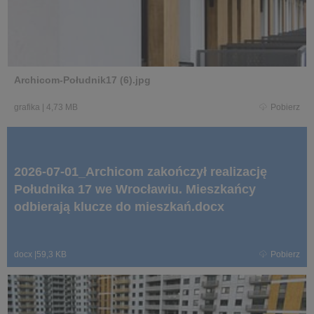
Archicom-Południk17 (6).jpg
grafika
|
4,73 MB
Pobierz
2026-07-01_Archicom zakończył realizację
Południka 17 we Wrocławiu. Mieszkańcy
odbierają klucze do mieszkań.docx
docx
|
59,3 KB
Pobierz