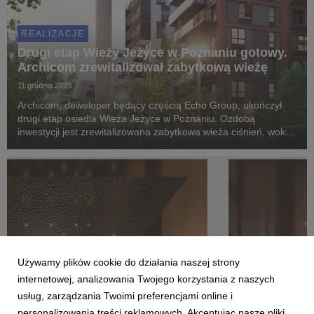
REALIZACJE
Drugi etap Wieży Jeżyce w Poznaniu gotowy.
Archicom zrewitalizował zabytkową wieżę
11 grudnia 2025
Archicom, deweloper będący częścią Echo Group, ukończył
drugi etap osiedla Wieża Jeżyce w Poznaniu. Ozdobą
inwestycji jest zrewitalizowana zabytkowa wieża ciśnień, wokół
której powstanie atrakcyjne miejsce spotkań.
Używamy plików cookie do działania naszej strony
internetowej, analizowania Twojego korzystania z naszych
usług, zarządzania Twoimi preferencjami online i
personalizowania treści reklamowych. Akceptując nasze pliki