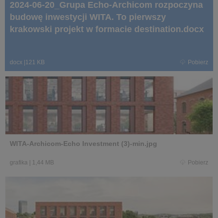
2024-06-20_Grupa Echo-Archicom rozpoczyna
budowę inwestycji WITA. To pierwszy
krakowski projekt w formacie destination.docx
docx
|
121 KB
Pobierz
WITA-Archicom-Echo Investment (3)-min.jpg
grafika
|
1,44 MB
Pobierz