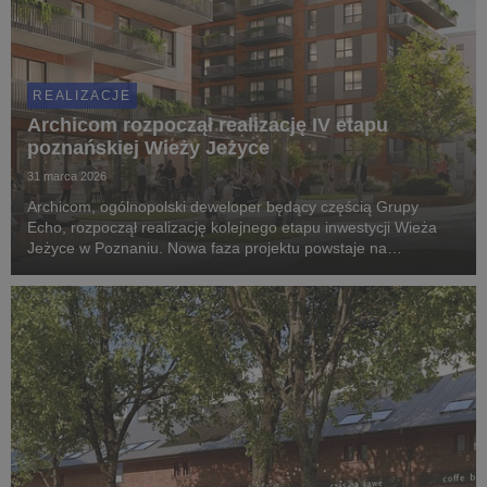
REALIZACJE
Archicom rozpoczął realizację IV etapu
poznańskiej Wieży Jeżyce
31 marca 2026
Archicom, ogólnopolski deweloper będący częścią Grupy
Echo, rozpoczął realizację kolejnego etapu inwestycji Wieża
Jeżyce w Poznaniu. Nowa faza projektu powstaje na
poprzemysłowym obszarze dawnej fabryki Apator-Powogaz i w
miejscu, w którym przez lata wytwarzano wodomierz...