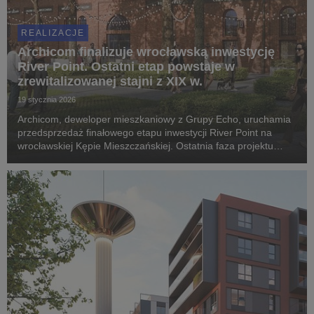
REALIZACJE
Archicom finalizuje wrocławską inwestycję
River Point. Ostatni etap powstaje w
zrewitalizowanej stajni z XIX w.
19 stycznia 2026
Archicom, deweloper mieszkaniowy z Grupy Echo, uruchamia
przedsprzedaż finałowego etapu inwestycji River Point na
wrocławskiej Kępie Mieszczańskiej. Ostatnia faza projektu
powstaje w zrewitalizowanym budynku dawnej stajni z 1880
roku, w którym zaprojektowano 20 współczes...