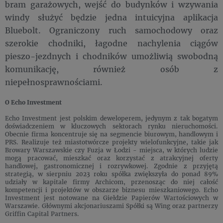
bram garażowych, wejść do budynków i wzywania
windy służyć będzie jedna intuicyjna aplikacja
Bluebolt. Ograniczony ruch samochodowy oraz
szerokie chodniki, łagodne nachylenia ciągów
pieszo-jezdnych i chodników umożliwią swobodną
komunikację, również osób z
niepełnosprawnościami.
O Echo Investment
Echo Investment jest polskim deweloperem, jedynym z tak bogatym
doświadczeniem w kluczowych sektorach rynku nieruchomości.
Obecnie firma koncentruje się na segmencie biurowym, handlowym i
PRS. Realizuje też miastotwórcze projekty wielofunkcyjne, takie jak
Browary Warszawskie czy Fuzja w Łodzi - miejsca, w których ludzie
mogą pracować, mieszkać oraz korzystać z atrakcyjnej oferty
handlowej, gastronomicznej i rozrywkowej. Zgodnie z przyjętą
strategią, w sierpniu 2023 roku spółka zwiększyła do ponad 89%
udziały w kapitale firmy Archicom, przenosząc do niej całość
kompetencji i projektów w obszarze biznesu mieszkaniowego. Echo
Investment jest notowane na Giełdzie Papierów Wartościowych w
Warszawie. Głównymi akcjonariuszami Spółki są Wing oraz partnerzy
Griffin Capital Partners.