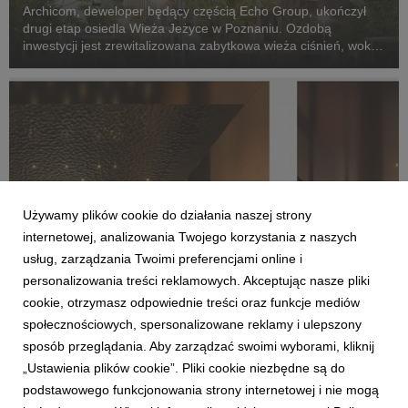
Archicom, deweloper będący częścią Echo Group, ukończył
drugi etap osiedla Wieża Jeżyce w Poznaniu. Ozdobą
inwestycji jest zrewitalizowana zabytkowa wieża ciśnień, wokół
której powstanie atrakcyjne miejsce spotkań.
Używamy plików cookie do działania naszej strony
internetowej, analizowania Twojego korzystania z naszych
usług, zarządzania Twoimi preferencjami online i
personalizowania treści reklamowych. Akceptując nasze pliki
REALIZACJE
cookie, otrzymasz odpowiednie treści oraz funkcje mediów
Francuski Montpellier nie był pierwszy. Dzieła
społecznościowych, spersonalizowane reklamy i ulepszony
sztuki są obowiązkowym elementem u
sposób przeglądania. Aby zarządzać swoimi wyborami, kliknij
polskiego dewelopera
„Ustawienia plików cookie”. Pliki cookie niezbędne są do
3 grudnia 2025
podstawowego funkcjonowania strony internetowej i nie mogą
Już od przyszłego roku w każdym budynku mieszkalnym oraz