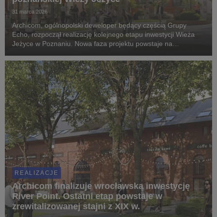
31 marca 2026
Archicom, ogólnopolski deweloper będący częścią Grupy
Echo, rozpoczął realizację kolejnego etapu inwestycji Wieża
Jeżyce w Poznaniu. Nowa faza projektu powstaje na
poprzemysłowym obszarze dawnej fabryki Apator-Powogaz i w
miejscu, w którym przez lata wytwarzano wodomierz...
REALIZACJE
Archicom finalizuje wrocławską inwestycję
River Point. Ostatni etap powstaje w
zrewitalizowanej stajni z XIX w.