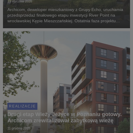
19 stycznia 2026
Archicom, deweloper mieszkaniowy z Grupy Echo, uruchamia
przedsprzedaż finałowego etapu inwestycji River Point na
wrocławskiej Kępie Mieszczańskiej. Ostatnia faza projektu
powstaje w zrewitalizowanym budynku dawnej stajni z 1880
roku, w którym zaprojektowano 20 współczes...
REALIZACJE
Drugi etap Wieży Jeżyce w Poznaniu gotowy.
Archicom zrewitalizował zabytkową wieżę
11 grudnia 2025