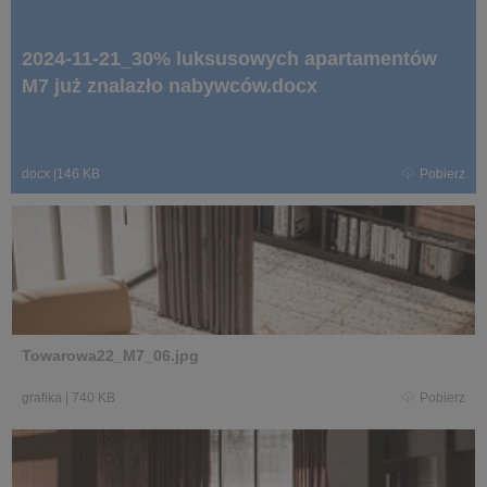
2024-11-21_30% luksusowych apartamentów
M7 już znalazło nabywców.docx
docx
|
146 KB
Pobierz
Towarowa22_M7_06.jpg
grafika
|
740 KB
Pobierz