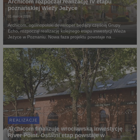
Archicom rozpoczął realizację IV etapu
poznańskiej Wieży Jeżyce
31 marca 2026
Archicom, ogólnopolski deweloper będący częścią Grupy
Echo, rozpoczął realizację kolejnego etapu inwestycji Wieża
Jeżyce w Poznaniu. Nowa faza projektu powstaje na
poprzemysłowym obszarze dawnej fabryki Apator-Powogaz i w
miejscu, w którym przez lata wytwarzano wodomierz...
REALIZACJE
Archicom finalizuje wrocławską inwestycję
River Point. Ostatni etap powstaje w