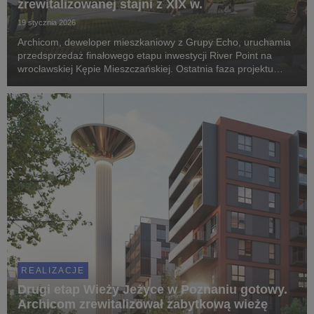
zrewitalizowanej stajni z XIX w.
19 stycznia 2026
Archicom, deweloper mieszkaniowy z Grupy Echo, uruchamia
przedsprzedaż finałowego etapu inwestycji River Point na
wrocławskiej Kępie Mieszczańskiej. Ostatnia faza projektu
powstaje w zrewitalizowanym budynku dawnej stajni z 1880
roku, w którym zaprojektowano 20 współczes...
REALIZACJE
Drugi etap Wieży Jeżyce w Poznaniu gotowy.
Archicom zrewitalizował zabytkową wieżę