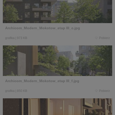
Archicom_Modern_Mokotow_etap III_c.jpg
grafika
|
973 KB
Pobierz
Archicom_Modern_Mokotow_etap III_f.jpg
grafika
|
850 KB
Pobierz