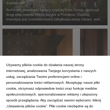
11 grudnia 2025
Archicom, deweloper będący częścią Echo Group, ukończył
drugi etap osiedla Wieża Jeżyce w Poznaniu. Ozdobą
inwestycji jest zrewitalizowana zabytkowa wieża ciśnień, wokół
której powstanie atrakcyjne miejsce spotkań.
Używamy plików cookie do działania naszej strony
internetowej, analizowania Twojego korzystania z naszych
usług, zarządzania Twoimi preferencjami online i
personalizowania treści reklamowych. Akceptując nasze pliki
REALIZACJE
cookie, otrzymasz odpowiednie treści oraz funkcje mediów
Francuski Montpellier nie był pierwszy. Dzieła
społecznościowych, spersonalizowane reklamy i ulepszony
sztuki są obowiązkowym elementem u
sposób przeglądania. Aby zarządzać swoimi wyborami, kliknij
polskiego dewelopera
„Ustawienia plików cookie”. Pliki cookie niezbędne są do
3 grudnia 2025