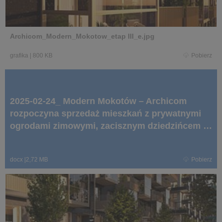
Archicom_Modern_Mokotow_etap III_e.jpg
grafika
|
800 KB
Pobierz
2025-02-24_ Modern Mokotów – Archicom
rozpoczyna sprzedaż mieszkań z prywatnymi
ogrodami zimowymi, zacisznym dziedzińcem i
pierwszym osiedlowym hubem mobilności w
Warszawie.docx
docx
|
2,72 MB
Pobierz