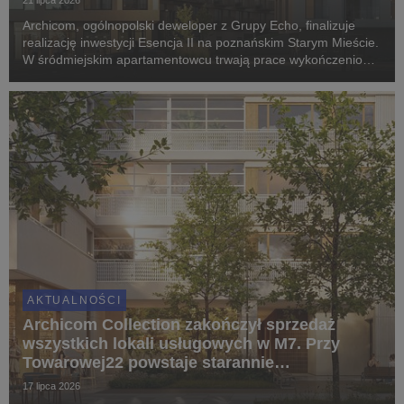
21 lipca 2026
Archicom, ogólnopolski deweloper z Grupy Echo, finalizuje
realizację inwestycji Esencja II na poznańskim Starym Mieście.
W śródmiejskim apartamentowcu trwają prace wykończeniowe
i montaż elewacji, a pierwsi mieszkańcy odbiorą klucze jeszcze
w IV kwartale 2026 roku. Proje...
AKTUALNOŚCI
Archicom Collection zakończył sprzedaż
wszystkich lokali usługowych w M7. Przy
Towarowej22 powstaje starannie
zaprojektowany ekosystem
17 lipca 2026