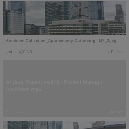
Archicom Collection_Apartamenty Gutenberg i M7_2.jpg
grafika
|
3,01 MB
Pobierz
Andrzej Rusinowski 2 - Project Manager
Archicom.mp3
mp3
|
522 KB
Pobierz