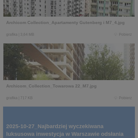
Archicom Collection_Apartamenty Gutenberg i M7_4.jpg
grafika
|
3,64 MB
Pobierz
Archicom_Collection_Towarowa 22_M7.jpg
grafika
|
717 KB
Pobierz
2025-10-27_Najbardziej wyczekiwana
luksusowa inwestycja w Warszawie odsłania