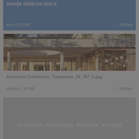
swoje oblicze.docx
docx
|
2,02 MB
Pobierz
Archicom Collection_Towarowa_22_M7_1.jpg
grafika
|
1,32 MB
Pobierz
Archicom_Collection_Budowa_M7.mp4