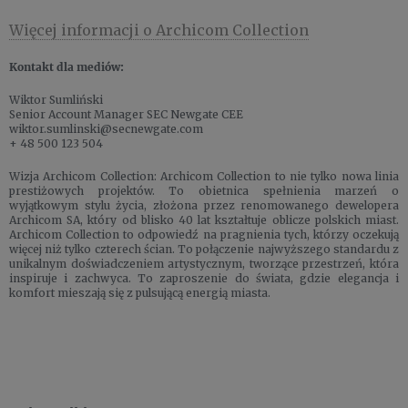
Więcej informacji o Archicom Collection
Kontakt dla mediów:
Wiktor Sumliński
Senior Account Manager SEC Newgate CEE
wiktor.sumlinski@secnewgate.com
+ 48 500 123 504
Wizja Archicom Collection: Archicom Collection to nie tylko nowa linia
prestiżowych projektów. To obietnica spełnienia marzeń o
wyjątkowym stylu życia, złożona przez renomowanego dewelopera
Archicom SA, który od blisko 40 lat kształtuje oblicze polskich miast.
Archicom Collection to odpowiedź na pragnienia tych, którzy oczekują
więcej niż tylko czterech ścian. To połączenie najwyższego standardu z
unikalnym doświadczeniem artystycznym, tworzące przestrzeń, która
inspiruje i zachwyca. To zaproszenie do świata, gdzie elegancja i
komfort mieszają się z pulsującą energią miasta.