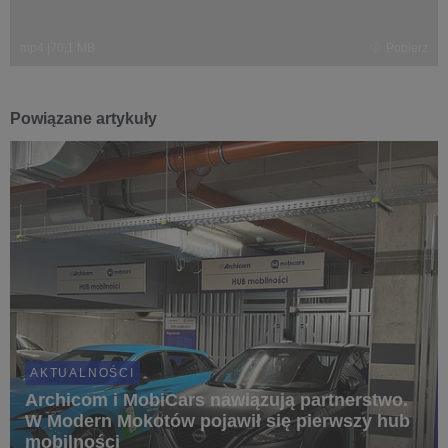
mp4
|
70,1 MB
Pobierz
Powiązane artykuły
AKTUALNOŚCI
Archicom i MobiCars nawiązują partnerstwo.
W Modern Mokotów pojawił się pierwszy hub
mobilności