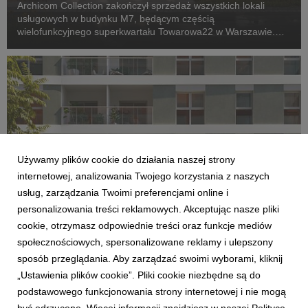
Archicom Collection zakończył sprzedaż wszystkich lokali
usługowych w budynku M7, będącym częścią
wielofunkcyjnego superkwartału Towarowa22 w Warszawie.
Inwestycja, której zakończenie planowane jest jeszcze w tym
roku, wkracza w kolejny etap – komercjalizację przestrzeni...
Używamy plików cookie do działania naszej strony
internetowej, analizowania Twojego korzystania z naszych
usług, zarządzania Twoimi preferencjami online i
personalizowania treści reklamowych. Akceptując nasze pliki
AKTUALNOŚCI
cookie, otrzymasz odpowiednie treści oraz funkcje mediów
Archicom rozpoczyna sprzedaż Swobodna
społecznościowych, spersonalizowane reklamy i ulepszony
Living we Wrocławiu. Nowa inwestycja
sposób przeglądania. Aby zarządzać swoimi wyborami, kliknij
dopełni kwartał miejski przy ul. Swobodnej
„Ustawienia plików cookie”. Pliki cookie niezbędne są do
14 lipca 2026
podstawowego funkcjonowania strony internetowej i nie mogą
Archicom, ogólnopolski deweloper z Grupy Echo, rozpoczyna