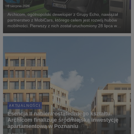
6 sierpnia 2026
Archicom, ogólnopolski deweloper z Grupy Echo, nawiązał
partnerstwo z MobiCars, którego celem jest rozwój hubów
mobilności. Pierwszy z nich został uruchomiony 28 lipca w
warszawskiej inwestycji Modern Mokotów, gdzie mieszkańcy
mogą korzystać z samochodów dostępnych w mod...
AKTUALNOŚCI
Esencja II nabiera ostatecznego kształtu.
Archicom finalizuje śródmiejską inwestycję
apartamentową w Poznaniu