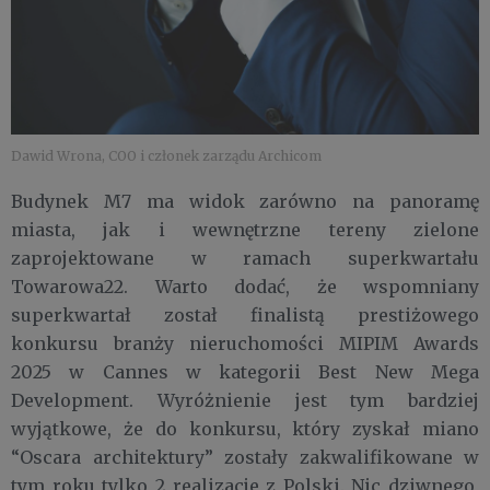
Dawid Wrona, COO i członek zarządu Archicom
Budynek M7 ma widok zarówno na panoramę
miasta, jak i wewnętrzne tereny zielone
zaprojektowane w ramach superkwartału
Towarowa22. Warto dodać, że wspomniany
superkwartał został finalistą prestiżowego
konkursu branży nieruchomości MIPIM Awards
2025 w Cannes w kategorii Best New Mega
Development. Wyróżnienie jest tym bardziej
wyjątkowe, że do konkursu, który zyskał miano
“Oscara architektury” zostały zakwalifikowane w
tym roku tylko 2 realizacje z Polski. Nic dziwnego,